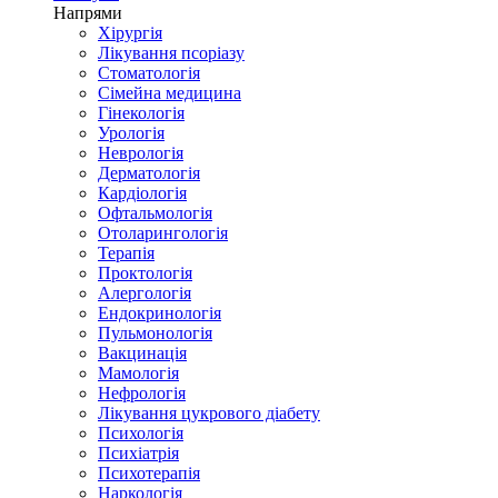
Напрями
Хірургія
Лікування псоріазу
Стоматологія
Сімейна медицина
Гінекологія
Урологія
Неврологія
Дерматологія
Кардіологія
Офтальмологія
Отоларингологія
Терапія
Проктологія
Алергологія
Ендокринологія
Пульмонологія
Вакцинація
Мамологія
Нефрологія
Лікування цукрового діабету
Психологія
Психіатрія
Психотерапія
Наркологія