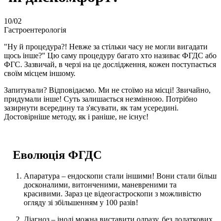
10
/02
Гастроентерологія
"Ну й процедура?! Невже за стільки часу не могли вигадати
щось інше?" Цю саму процедуру багато хто називає ФГДС або
ФГС. Зазвичай, в черзі на це дослідження, кожен поступається
своїм місцем іншому.
Запитували? Відповідаємо. Ми не стоїмо на місці! Звичайно,
придумали інше! Суть залишається незмінною. Потрібно
зазирнути всередину та з'ясувати, як там усередині.
Достовірніше методу, як і раніше, не існує!
⠀Еволюція ФГДС
Апаратура – ​​ендоскопи стали іншими! Вони стали більш
досконалими, витонченими, маневреними та
красивими. Зараз це відеогастроскопи з можливістю
огляду зі збільшенням у 100 разів!
Діагноз – іноді можна виставити одразу, без додаткових