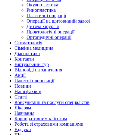
Окулопластика
Ринопластика
Пластичні операції
Операції на щитовидній залозі
Дитяча хірургія
Проктологічні операції
Ортопедичні операції
Стоматологія
Сімейна медицина
Діагностика
Контакти
Віртуальний тур
Відповіді на запитання
Акції
Пакетні пропозиції
Новини
Наші фахівці
Статті
Консультації та послуги спеціалістів
Лікарям
Навчання
Корпоративним клієнтам
Робота зі страховими компаніями
Відгуки
Ще