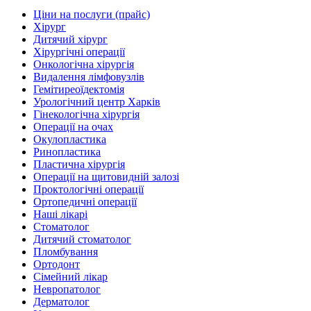
Ціни на послуги (прайс)
Хірург
Дитячий хірург
Хірургічні операції
Онкологічна хірургія
Видалення лімфовузлів
Гемітиреоїдектомія
Урологічний центр Харків
Гінекологічна хірургія
Операції на очах
Окулопластика
Ринопластика
Пластична хірургія
Операції на щитовидній залозі
Проктологічні операції
Ортопедичні операції
Наші лікарі
Стоматолог
Дитячий стоматолог
Пломбування
Ортодонт
Сімейний лікар
Невропатолог
Дерматолог