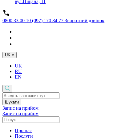
вул.Піщана, 11
0800 33 00 10
(097) 170 84 77
Зворотний дзвінок
UK
UK
RU
EN
Шукати
Запис на прийом
Запис на прийом
Про нас
Послуги