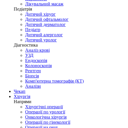
Лікувальний масаж
Педіатрія
Дитячий хірург
Дитячий офтальмолог
Дитячий дерматолог
Педіатр
Дитячий алерголог
Дитячий уролог
Діагностика
Аналіз крові
УЗД
Ендоскопія
Колоноскопія
Рентген
Біопсія
Комп'ютерна томографія (КТ)
Аналізи
Чекап
Хірургія
Напрями
Хірургічні операції
Операції по урології
Онкологічна хірургія
Операції по гінекології
Операції на очах