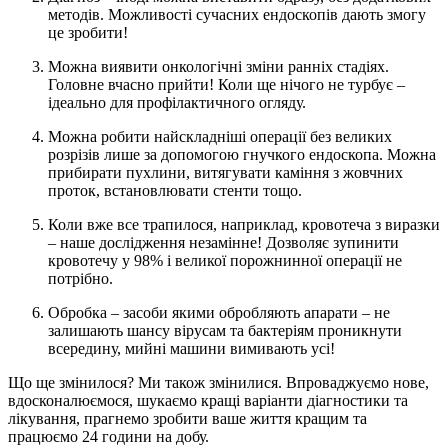
методів. Можливості сучасних ендоскопів дають змогу
це зробити!
Можна виявити онкологічні зміни ранніх стадіях.
Головне вчасно прийти! Коли ще нічого не турбує –
ідеально для профілактичного огляду.
Можна робити найскладніші операції без великих
розрізів лише за допомогою гнучкого ендоскопа. Можна
прибирати пухлини, витягувати каміння з жовчних
проток, встановлювати стенти тощо.
Коли вже все трапилося, наприклад, кровотеча з виразки
– наше дослідження незамінне! Дозволяє зупинити
кровотечу у 98% і великої порожнинної операції не
потрібно.
Обробка – засоби якими обробляють апарати – не
залишають шансу вірусам та бактеріям проникнути
всередину, мийні машини вимивають усі!
Що ще змінилося? Ми також змінилися. Впроваджуємо нове,
вдосконалюємося, шукаємо кращі варіанти діагностики та
лікування, прагнемо зробити ваше життя кращим та
працюємо 24 години на добу.