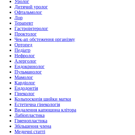
Уролог
Дитячий уролог
Офтальмолог
Лор
Терапевт
Гастроінтеролог
Проктолог
Чек-ап обстеження організму
Ортопед
Педіатр
Нефролог
Алерголог
Ендокринолог
Пульманолог
Мамолог
Кардіолог
Ендодонтія
Гінеколог
Кольпоскопія шийки матки
Естетична гінекологія
Видалення капюшона клітора
Лабіопластика
Гіменопластика
Збільшення члена
Медичні статті