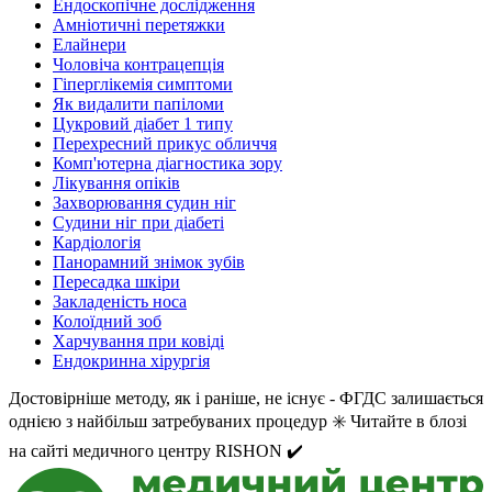
Ендоскопічне дослідження
Амніотичні перетяжки
Елайнери
Чоловіча контрацепція
Гіперглікемія симптоми
Як видалити папіломи
Цукровий діабет 1 типу
Перехресний прикус обличчя
Комп'ютерна діагностика зору
Лікування опіків
Захворювання судин ніг
Судини ніг при діабеті
Кардіологія
Панорамний знімок зубів
Пересадка шкіри
Закладеність носа
Колоїдний зоб
Харчування при ковіді
Ендокринна хірургія
Достовірніше методу, як і раніше, не існує - ФГДС залишається
однією з найбільш затребуваних процедур ✳️ Читайте в блозі
на сайті медичного центру RISHON ✔️