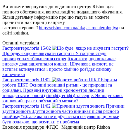
Ви можете звернутися до медичного центру Rishon для
повного обстеження, консультації та подальшого лікування.
Більш детальну інформацію про цю галузь ви можете
прочитати на сторінці напряму
гастроентерології
https://rishon.com.ua/uk/gastroenterologiya
на
сайті клініки.
Останні матеріали
Гастроентерологія
15
/02
Що буде, якщо не лікувати гастрит?
У гострій стадії
провокується збільшення секреції кислоти, що викликає
виразку дванадцятипалої кишки. Шлункова кислота не
встигає активуватися і просто хімічно роз'їдає слизову
кишечника
Гастроентерологія
11
/02
Біоритм
роботи ШКТ
Основні зовнішні ритми - це природні та
соціальні. Провідні внутрішні хронометри людини
знаходяться в голові (гіпофіз, епіфіз) та серце. Як шлунково-
кишковий тракт пов'язаний з мозком?
Гастроентерологія
11
/02
Причини
здуття живота
Здуття живота часто виникає після рясного
прийому їжі, але якщо це відбувається регулярно, це може
бути ознакою, що все-таки є проблема
Еволюція процедури ФГДС | Медичний центр Rishon