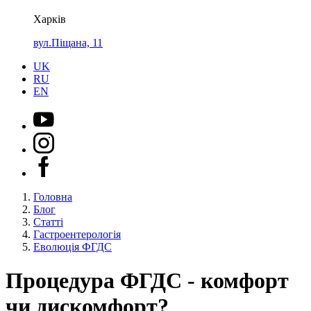
Харків
вул.Піщана, 11
UK
RU
EN
Головна
Блог
Статті
Гастроентерологія
Еволюція ФГДС
Процедура ФГДС - комфорт
чи дискомфорт?