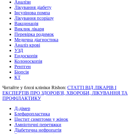
Аналізи
Лікування діабету
Інсулінова помпа
Лікування псоріазу
Вакцинація
Виклик лікаря
Перевірка родимок
Медична діагностика
Аналіз крові
УЗД
Ендоскопія
Колоноскопія
Рентген
Біопсія
КТ
Читайте у блозі клініки Rishon:
СТАТТІ ВІД ЛІКАРІВ І
ЕКСПЕРТІВ ПРО ЗДОРОВ'Я, ХВОРОБИ, ЛІКУВАННЯ ТА
ПРОФІЛАКТИКУ
Д-дімер
Блефаропластика
Цистит симптоми у жінок
Амніотичні перетяжки
Діабетична нефропатія