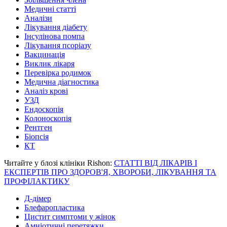
Медичні статті
Аналізи
Лікування діабету
Інсулінова помпа
Лікування псоріазу
Вакцинація
Виклик лікаря
Перевірка родимок
Медична діагностика
Аналіз крові
УЗД
Ендоскопія
Колоноскопія
Рентген
Біопсія
КТ
Читайте у блозі клініки Rishon:
СТАТТІ ВІД ЛІКАРІВ І
ЕКСПЕРТІВ ПРО ЗДОРОВ'Я, ХВОРОБИ, ЛІКУВАННЯ ТА
ПРОФІЛАКТИКУ
Д-дімер
Блефаропластика
Цистит симптоми у жінок
Амніотичні перетяжки