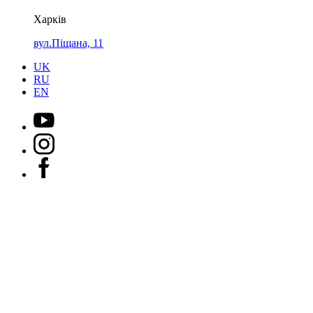
Харків
вул.Піщана, 11
UK
RU
EN