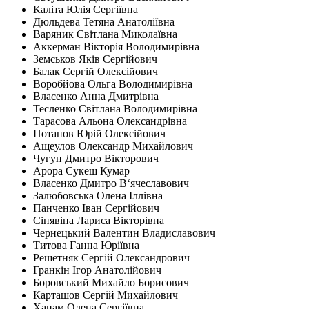
Каліта Юлія Сергіївна
Дюльдева Тетяна Анатоліївна
Варяник Світлана Миколаївна
Аккерман Вікторія Володимирівна
Земськов Яків Сергійович
Балак Сергій Олексійович
Воробйова Ольга Володимирівна
Власенко Анна Дмитрівна
Тесленко Світлана Володимирівна
Тарасова Альона Олександрівна
Потапов Юрій Олексійович
Ащеулов Олександр Михайлович
Чугун Дмитро Вікторович
Арора Сукеш Кумар
Власенко Дмитро В‘ячеславович
Залюбовська Олена Іллівна
Панченко Іван Сергійович
Сінявіна Лариса Вікторівна
Чернецький Валентин Владиславович
Титова Ганна Юріївна
Решетняк Сергій Олександрович
Гранкін Ігор Анатолійович
Боровський Михайло Борисович
Карташов Сергій Михайлович
Ханам Олена Сергіївна