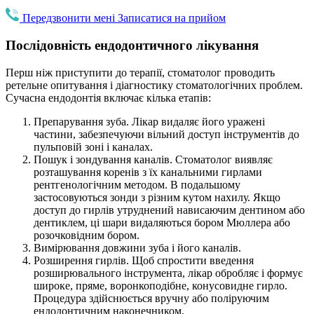
Передзвонити мені
Записатися на прийом
Послідовність ендодонтичного лікування
Перш ніж приступити до терапії, стоматолог проводить
ретельне опитування і діагностику стоматологічних проблем.
Сучасна ендодонтія включає кілька етапів:
Препарування зуба. Лікар видаляє його уражені
частини, забезпечуючи вільний доступ інструментів до
пульповій зоні і каналах.
Пошук і зондування каналів. Стоматолог виявляє
розташування коренів з їх канальними гирлами
рентгенологічним методом. В подальшому
застосовуються зонди з різним кутом нахилу. Якщо
доступ до гирлів утруднений нависаючим дентином або
дентиклем, ці шари видаляються бором Мюллера або
розочковідним бором.
Вимірювання довжини зуба і його каналів.
Розширення гирлів. Щоб спростити введення
розширювального інструмента, лікар обробляє і формує
широке, пряме, воронкоподібне, конусовидне гирло.
Процедура здійснюється вручну або поліруючим
ендодонтичним наконечником.