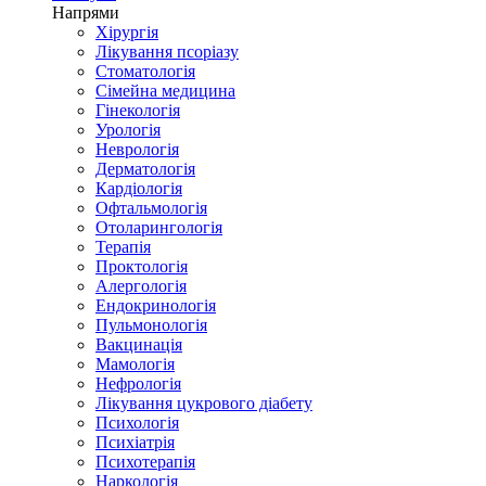
Напрями
Хірургія
Лікування псоріазу
Стоматологія
Сімейна медицина
Гінекологія
Урологія
Неврологія
Дерматологія
Кардіологія
Офтальмологія
Отоларингологія
Терапія
Проктологія
Алергологія
Ендокринологія
Пульмонологія
Вакцинація
Мамологія
Нефрологія
Лікування цукрового діабету
Психологія
Психіатрія
Психотерапія
Наркологія