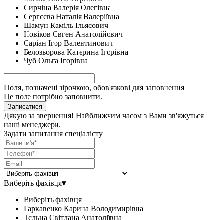
Сирчіна Валерія Олегівна
Сергєєва Наталія Валеріївна
Шамун Каміль Ільясович
Новіков Євген Анатолійович
Саріан Ігор Валентинович
Белозьорова Катерина Ігорівна
Чуб Ольга Ігорівна
Поля, позначені зірочкою, обов'язкові для заповнення
Це поле потрібно заповнити.
Записатися
Дякую за звернення! Найближчим часом з Вами зв'яжуться
наші менеджери.
Задати запитання спеціалісту
Виберіть фахівця
▾
Виберіть фахівця
Гаркавенко Карина Володимирівна
Тєльна Світлана Анатоліївна