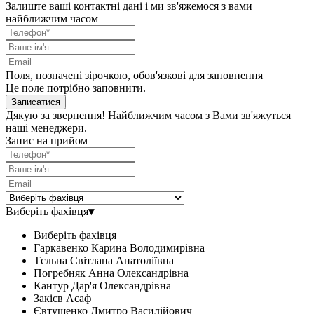
Залиште ваші контактні дані і ми зв'яжемося з вами
найближчим часом
Поля, позначені зірочкою, обов'язкові для заповнення
Це поле потрібно заповнити.
Записатися
Дякую за звернення! Найближчим часом з Вами зв'яжуться
наші менеджери.
Запис на прийом
Виберіть фахівця
▾
Виберіть фахівця
Гаркавенко Карина Володимирівна
Тєльна Світлана Анатоліївна
Погребняк Анна Олександрівна
Кантур Дар'я Олександрівна
Закієв Асаф
Євтушенко Дмитро Василійович