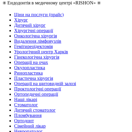
✳️ Ендодонтія в медичному центрі «RISHON» ✳️
Ціни на послуги (прайс)
Хірург
Дитячий хірург
Хірургічні операції
Онкологічна хірургія
Видалення лімфовузлів
Гемітиреоїдектомія
Урологічний центр Харків
Гінекологічна хірургія
Операції на очах
Окулопластика
Ринопластика
Пластична хірургія
Операції на щитовидній залозі
Проктологічні операції
Ортопедичні операції
Наші лікарі
Стоматолог
Дитячий стоматолог
Пломбування
Ортодонт
Сімейний лікар
Невропатолог