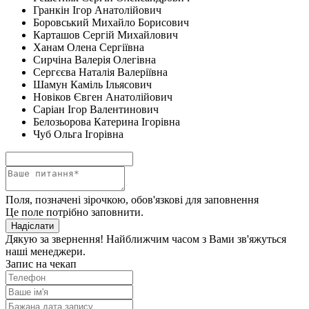
Гранкін Ігор Анатолійович
Боровський Михайло Борисович
Карташов Сергій Михайлович
Ханам Олена Сергіївна
Сирчіна Валерія Олегівна
Сергєєва Наталія Валеріївна
Шамун Каміль Ільясович
Новіков Євген Анатолійович
Саріан Ігор Валентинович
Белозьорова Катерина Ігорівна
Чуб Ольга Ігорівна
Поля, позначені зірочкою, обов'язкові для заповнення
Це поле потрібно заповнити.
Надіслати
Дякую за звернення! Найближчим часом з Вами зв'яжуться
наші менеджери.
Запис на чекап