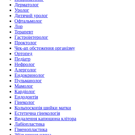
Дерматолог
Уролог
Дитячий уролог
Офтальмолог
Лор
Терапевт
Гастроінтеролог
Проктолог
Чек-ап обстеження організму
Ортопед
Педіатр
Нефролог
Алерголог
Ендокринолог
Пульманолог
Мамолог
Кардіолог
Ендодонтія
Гінеколог
Кольпоскопія шийки матки
Естетична гінекологія
Видалення капюшона клітора
Лабіопластика
Гіменопластика
Збільшення члена