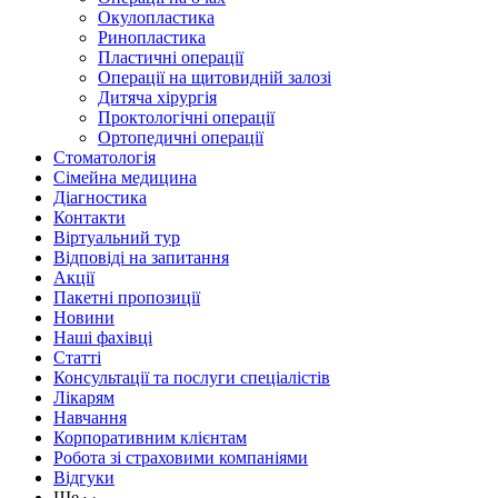
Окулопластика
Ринопластика
Пластичні операції
Операції на щитовидній залозі
Дитяча хірургія
Проктологічні операції
Ортопедичні операції
Стоматологія
Сімейна медицина
Діагностика
Контакти
Віртуальний тур
Відповіді на запитання
Акції
Пакетні пропозиції
Новини
Наші фахівці
Статті
Консультації та послуги спеціалістів
Лікарям
Навчання
Корпоративним клієнтам
Робота зі страховими компаніями
Відгуки
Ще