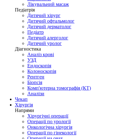
Лікувальний масаж
Педіатрія
Дитячий хірург
Дитячий офтальмолог
Дитячий дерматолог
Педіатр
Дитячий алерголог
Дитячий уролог
Діагностика
Аналіз крові
УЗД
Ендоскопія
Колоноскопія
Рентген
Біопсія
Комп'ютерна томографія (КТ)
Аналізи
Чекап
Хірургія
Напрями
Хірургічні операції
Операції по урології
Онкологічна хірургія
Операції по гінекології
Операції на очах