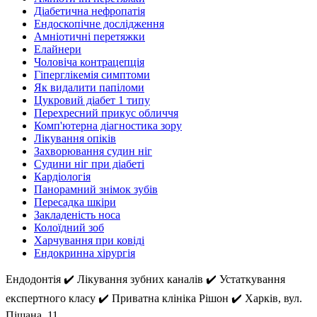
Діабетична нефропатія
Ендоскопічне дослідження
Амніотичні перетяжки
Елайнери
Чоловіча контрацепція
Гіперглікемія симптоми
Як видалити папіломи
Цукровий діабет 1 типу
Перехресний прикус обличчя
Комп'ютерна діагностика зору
Лікування опіків
Захворювання судин ніг
Судини ніг при діабеті
Кардіологія
Панорамний знімок зубів
Пересадка шкіри
Закладеність носа
Колоїдний зоб
Харчування при ковіді
Ендокринна хірургія
Ендодонтія ✔️ Лікування зубних каналів ✔️ Устаткування
експертного класу ✔️ Приватна клініка Рішон ✔️ Харків, вул.
Піщана, 11