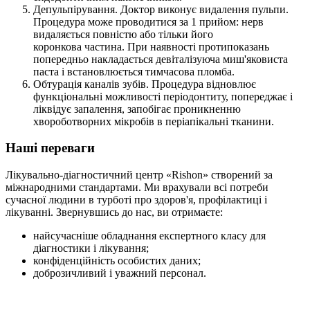
Депульпірування. Доктор виконує видалення пульпи.
Процедура може проводитися за 1 прийом: нерв
видаляється повністю або тільки його
коронкова частина. При наявності протипоказань
попередньо накладається девіталізуюча миш'яковиста
паста і встановлюється тимчасова пломба.
Обтурація каналів зубів. Процедура відновлює
функціональні можливості періодонтиту, попереджає і
ліквідує запалення, запобігає проникненню
хвороботворних мікробів в періапікальні тканини.
Наші переваги
Лікувально-діагностичний центр «Rishon» створений за
міжнародними стандартами. Ми врахували всі потреби
сучасної людини в турботі про здоров'я, профілактиці і
лікуванні. Звернувшись до нас, ви отримаєте:
найсучасніше обладнання експертного класу для
діагностики і лікування;
конфіденційність особистих даних;
доброзичливий і уважний персонал.