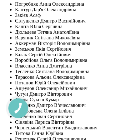
Погребняк Анна Олександрівна
Кантур Дар'я Олександрівна
Закієв Асаф
Євтушенко Дмитро Василійович
Каліта Юлія Сергіївна
Дюльдева Тетяна Анатоліївна
Варяник Світлана Миколаївна
Аккерман Вікторія Володимирівна
Земськов Яків Сергійович
Балак Сергій Олексійович
Воробйова Ольга Володимирівна
Власенко Анна Дмитрівна
Тесленко Світлана Володимирівна
Тарасова Альона Олександрівна
Потапов Юрій Олексійович
Ащеулов Олександр Михайлович
Чугун Дмитро Вікторович
Арора Сукеш Кумар
Власенко Дмитро В‘ячеславович
Залюбовська Олена Іллівна
Панченко Іван Сергійович
Сінявіна Лариса Вікторівна
Чернецький Валентин Владиславович
Титова Ганна Юріївна
Решетняк Сергій Олександрович