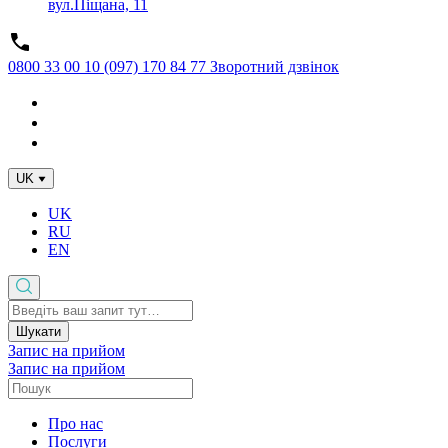
вул.Піщана, 11
0800 33 00 10
(097) 170 84 77
Зворотний дзвінок
UK
UK
RU
EN
Шукати
Запис на прийом
Запис на прийом
Про нас
Послуги