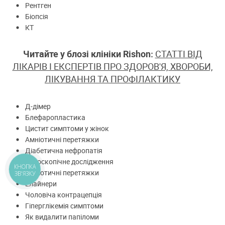
Рентген
Біопсія
КТ
Читайте у блозі клініки Rishon:
СТАТТІ ВІД
ЛІКАРІВ І ЕКСПЕРТІВ ПРО ЗДОРОВ'Я, ХВОРОБИ,
ЛІКУВАННЯ ТА ПРОФІЛАКТИКУ
Д-дімер
Блефаропластика
Цистит симптоми у жінок
Амніотичні перетяжки
Діабетична нефропатія
Ендоскопічне дослідження
КНОПКА
Амніотичні перетяжки
ЗВ'ЯЗКУ
Елайнери
Чоловіча контрацепція
Гіперглікемія симптоми
Як видалити папіломи