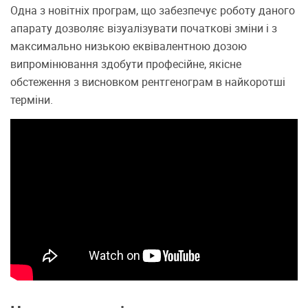
Одна з новітніх програм, що забезпечує роботу даного
апарату дозволяє візуалізувати початкові зміни і з
максимально низькою еквівалентною дозою
випромінювання здобути професійне, якісне
обстеження з висновком рентгенограм в найкоротші
терміни.