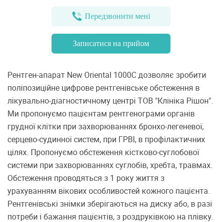
Передзвонити мені
Записатися на прийом
Рентген-апарат New Oriental 1000C дозволяє зробити
поліпозиційне цифрове рентгенівське обстеження в
лікувально-діагностичному центрі ТОВ "Клініка Рішон".
Ми пропонуємо пацієнтам рентгенограми органів
грудної клітки при захворюваннях бронхо-легеневої,
серцево-судинної систем, при ГРВІ, в профілактичних
цілях. Пропонуємо обстеження кістково-суглобової
системи при захворюваннях суглобів, хребта, травмах.
Обстеження проводяться з 1 року життя з
урахуванням вікових особливостей кожного пацієнта.
Рентгенівські знімки зберігаються на диску або, в разі
потреби і бажання пацієнтів, з роздруківкою на плівку.