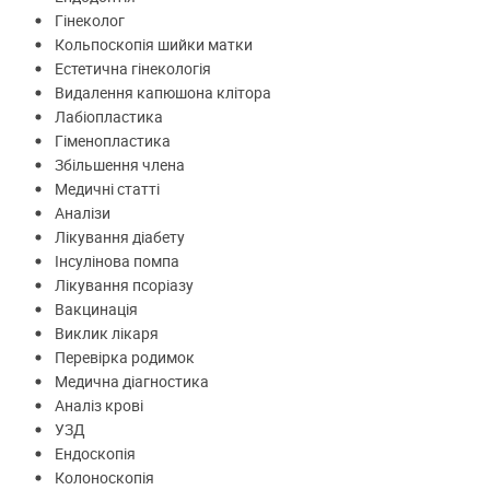
Гінеколог
Кольпоскопія шийки матки
Естетична гінекологія
Видалення капюшона клітора
Лабіопластика
Гіменопластика
Збільшення члена
Медичні статті
Аналізи
Лікування діабету
Інсулінова помпа
Лікування псоріазу
Вакцинація
Виклик лікаря
Перевірка родимок
Медична діагностика
Аналіз крові
УЗД
Ендоскопія
Колоноскопія