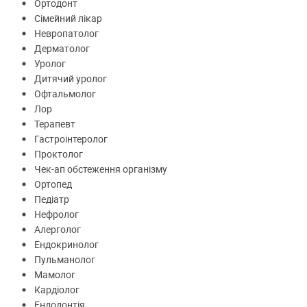
Ортодонт
Сімейний лікар
Невропатолог
Дерматолог
Уролог
Дитячий уролог
Офтальмолог
Лор
Терапевт
Гастроінтеролог
Проктолог
Чек-ап обстеження організму
Ортопед
Педіатр
Нефролог
Алерголог
Ендокринолог
Пульманолог
Мамолог
Кардіолог
Ендодонтія