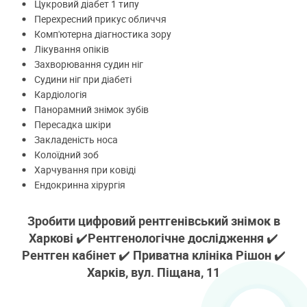
Цукровий діабет 1 типу
Перехресний прикус обличчя
Комп'ютерна діагностика зору
Лікування опіків
Захворювання судин ніг
Судини ніг при діабеті
Кардіологія
Панорамний знімок зубів
Пересадка шкіри
Закладеність носа
Колоїдний зоб
Харчування при ковіді
Ендокринна хірургія
Зробити цифровий рентгенівський знімок в
Харкові ✔️Рентгенологічне дослідження ✔️
Рентген кабінет ✔️ Приватна клініка Рішон ✔️
Харків, вул. Піщана, 11