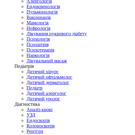
Алергологія
Ендокринологія
Пульмонологія
Вакцинація
Мамологія
Нефрологія
Лікування цукрового діабету
Психологія
Психіатрія
Психотерапія
Наркологія
Лікувальний масаж
Педіатрія
Дитячий хірург
Дитячий офтальмолог
Дитячий дерматолог
Педіатр
Дитячий алерголог
Дитячий уролог
Діагностика
Аналіз крові
УЗД
Ендоскопія
Колоноскопія
Рентген