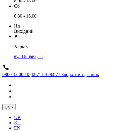
8.00 - 18.00
Сб
8.30 - 16.00
Нд
Вихідний
Харків
вул.Піщана, 11
0800 33 00 10
(097) 170 84 77
Зворотний дзвінок
UK
UK
RU
EN