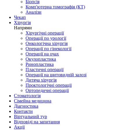
Біопсія
Комп'ютерна томографія (КТ)
Аналізи
Чекап
Хірургія
Напрями
Хірургічні операції
Операції по урології
Онкологічна хірургія
Операції по гінекології
Операції на очах
Окулопластика
Ринопластика
Пластичні операції
Операції на щитовидній залозі
Дитяча хірургія
Проктологічні операції
Ортопедичні операції
Стоматологія
Сімейна медицина
Діагностика
Контакти
Віртуальний тур
Відповіді на запитання
Акції