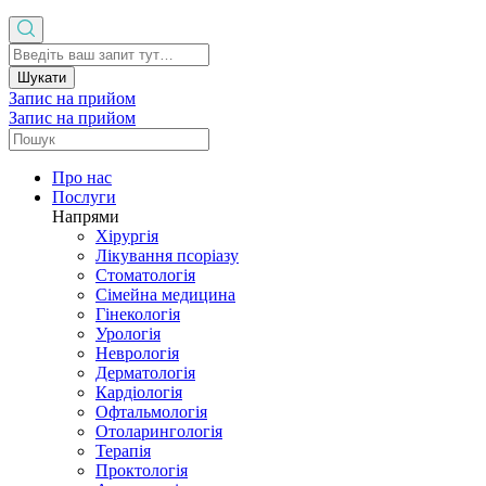
Шукати
Запис на прийом
Запис на прийом
Про нас
Послуги
Напрями
Хірургія
Лікування псоріазу
Стоматологія
Сімейна медицина
Гінекологія
Урологія
Неврологія
Дерматологія
Кардіологія
Офтальмологія
Отоларингологія
Терапія
Проктологія