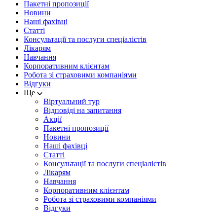
Пакетні пропозиції
Новини
Наші фахівці
Статті
Консультації та послуги спеціалістів
Лікарям
Навчання
Корпоративним клієнтам
Робота зі страховими компаніями
Відгуки
Ще
Віртуальний тур
Відповіді на запитання
Акції
Пакетні пропозиції
Новини
Наші фахівці
Статті
Консультації та послуги спеціалістів
Лікарям
Навчання
Корпоративним клієнтам
Робота зі страховими компаніями
Відгуки