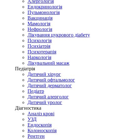
Алергологія
Ендокринологія
Пульмонологія
Вакцинація
Мамологія
Нефрологія
Лікування цукрового діабету
Психологія
Психіатрія
Психотерапія
Наркологія
Лікувальний масаж
Педіатрія
Дитячий хірург
Дитячий офтальмолог
Дитячий дерматолог
Педіатр
Дитячий алерголог
Дитячий уролог
Діагностика
Аналіз крові
УЗД
Ендоскопія
Колоноскопія
Рентген