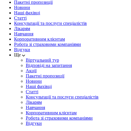
Пакетні пропозиції
Новини
Наші фахівці
Статті
Консультації та послуги спеціалістів
Лікарям
Навчання
Корпоративним клієнтам
Робота зі страховими компаніями
Відгуки
Ще
Віртуальний тур
Відповіді на запитання
Акції
Пакетні пропозиції
Новини
Наші фахівці
Статті
Консультації та послуги спеціалістів
Лікарям
Навчання
Корпоративним клієнтам
Робота зі страховими компаніями
Відгуки