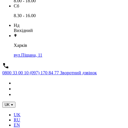
8.00 - 18.00
Сб
8.30 - 16.00
Нд
Вихідний
Харків
вул.Піщана, 11
0800 33 00 10
(097) 170 84 77
Зворотний дзвінок
UK
UK
RU
EN