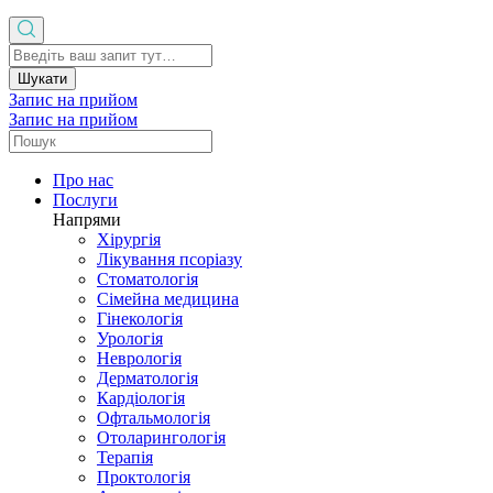
Шукати
Запис на прийом
Запис на прийом
Про нас
Послуги
Напрями
Хірургія
Лікування псоріазу
Стоматологія
Сімейна медицина
Гінекологія
Урологія
Неврологія
Дерматологія
Кардіологія
Офтальмологія
Отоларингологія
Терапія
Проктологія