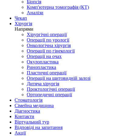
Біопсія
Комп'ютерна томографія (КТ)
Аналізи
Чекап
Хірургія
Напрями
Хірургічні операції
Операції по урології
Онкологічна хірургія
Операції по гінекології
Операції на очах
Окулопластика
Ринопластика
Пластичні операції
Операції на щитовидній залозі
Дитяча хірургія
Проктологічні операції
Ортопедичні операції
Стоматологія
Сімейна медицина
Діагностика
Контакти
Віртуальний тур
Відповіді на запитання
Акції