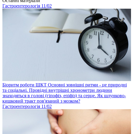
Останні матеріали
Гастроентерологія
11
/02
Біоритм роботи ШКТ
Основні зовнішні ритми - це природні
та соціальні. Провідні внутрішні хронометри людини
знаходяться в голові (гіпофіз, епіфіз) та серце. Як шлунково-
кишковий тракт пов'язаний з мозком?
Гастроентерологія
11
/02