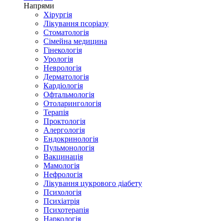
Напрями
Хірургія
Лікування псоріазу
Стоматологія
Сімейна медицина
Гінекологія
Урологія
Неврологія
Дерматологія
Кардіологія
Офтальмологія
Отоларингологія
Терапія
Проктологія
Алергологія
Ендокринологія
Пульмонологія
Вакцинація
Мамологія
Нефрологія
Лікування цукрового діабету
Психологія
Психіатрія
Психотерапія
Наркологія