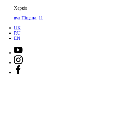
Харків
вул.Піщана, 11
UK
RU
EN