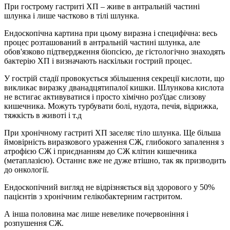
При гострому гастриті ХП – живе в антральній частині
шлунка і лише частково в тілі шлунка.
Ендоскопічна картина при цьому виразна і специфічна: весь
процес розташований в антральній частині шлунка, але
обов'язково підтвердження біопсією, де гістологічно знаходять
бактерію ХП і визначають наскільки гострий процес.
У гострій стадії провокується збільшення секреції кислоти, що
викликає виразку дванадцятипалої кишки. Шлункова кислота
не встигає активуватися і просто хімічно роз'їдає слизову
кишечника. Можуть турбувати болі, нудота, печія, відрижка,
тяжкість в животі і т.д
При хронічному гастриті ХП заселяє тіло шлунка. Ще більша
ймовірність виразкового ураження СЖ, глибокого запалення з
атрофією СЖ і приєднанням до СЖ клітин кишечника
(метаплазією). Останнє вже не дуже втішно, так як призводить
до онкології.
Ендоскопічний вигляд не відрізняється від здорового у 50%
пацієнтів з хронічним гелікобактерним гастритом.
А інша половина має лише невелике почервоніння і
розпушення СЖ.