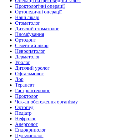
Операції на щитовидній залозі
Проктологічні операції
Ортопедичні операції
Наші лікарі
Стоматолог
Дитячий стоматолог
Пломбування
Ортодонт
Сімейний лікар
Невропатолог
Дерматолог
Уролог
Дитячий уролог
Офтальмолог
Лор
Терапевт
Гастроінтеролог
Проктолог
Чек-ап обстеження організму
Ортопед
Педіатр
Нефролог
Алерголог
Ендокринолог
Пульманолог