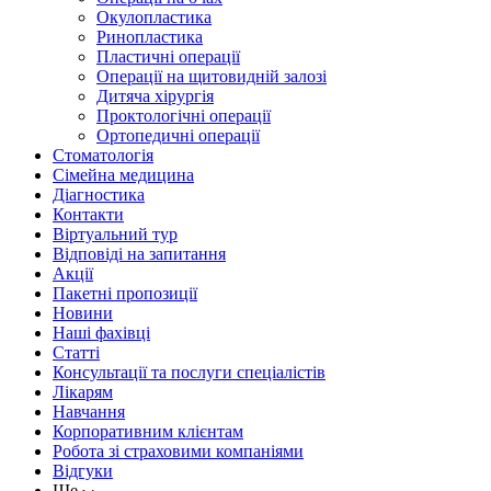
Окулопластика
Ринопластика
Пластичні операції
Операції на щитовидній залозі
Дитяча хірургія
Проктологічні операції
Ортопедичні операції
Стоматологія
Сімейна медицина
Діагностика
Контакти
Віртуальний тур
Відповіді на запитання
Акції
Пакетні пропозиції
Новини
Наші фахівці
Статті
Консультації та послуги спеціалістів
Лікарям
Навчання
Корпоративним клієнтам
Робота зі страховими компаніями
Відгуки
Ще