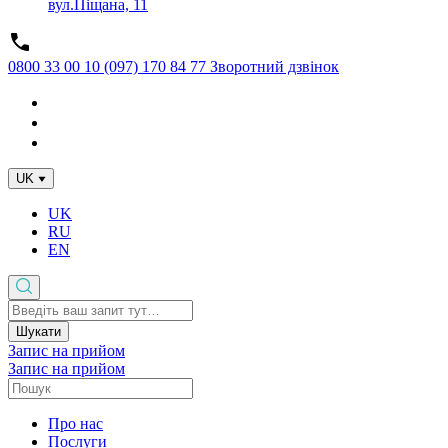
вул.Піщана, 11
0800 33 00 10
(097) 170 84 77
Зворотний дзвінок
UK
UK
RU
EN
Шукати
Запис на прийом
Запис на прийом
Про нас
Послуги