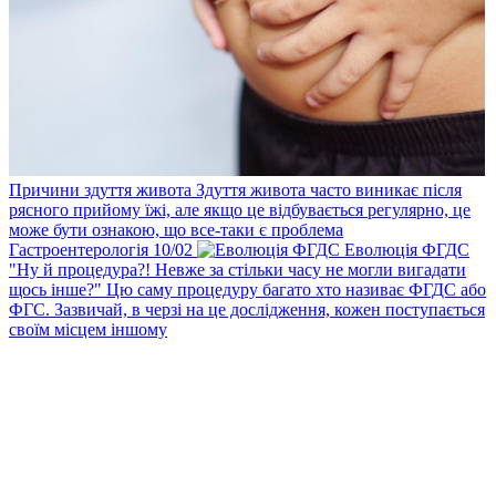
Причини здуття живота
Здуття живота часто виникає після
рясного прийому їжі, але якщо це відбувається регулярно, це
може бути ознакою, що все-таки є проблема
Гастроентерологія
10
/02
Еволюція ФГДС
"Ну й процедура?! Невже за стільки часу не могли вигадати
щось інше?" Цю саму процедуру багато хто називає ФГДС або
ФГС. Зазвичай, в черзі на це дослідження, кожен поступається
своїм місцем іншому