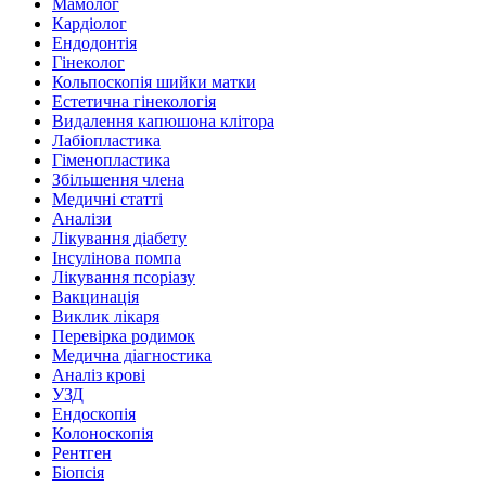
Мамолог
Кардіолог
Ендодонтія
Гінеколог
Кольпоскопія шийки матки
Естетична гінекологія
Видалення капюшона клітора
Лабіопластика
Гіменопластика
Збільшення члена
Медичні статті
Аналізи
Лікування діабету
Інсулінова помпа
Лікування псоріазу
Вакцинація
Виклик лікаря
Перевірка родимок
Медична діагностика
Аналіз крові
УЗД
Ендоскопія
Колоноскопія
Рентген
Біопсія