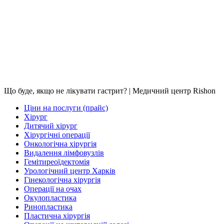
Що буде, якщо не лікувати гастрит? | Медичний центр Rishon
Ціни на послуги (прайс)
Хірург
Дитячий хірург
Хірургічні операції
Онкологічна хірургія
Видалення лімфовузлів
Гемітиреоїдектомія
Урологічний центр Харків
Гінекологічна хірургія
Операції на очах
Окулопластика
Ринопластика
Пластична хірургія