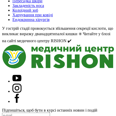
Пересадка шкіри
Закладеність носа
Колоїдний зоб
Харчування при ковіді
Ендокринна хірургія
У гострій стадії провокується збільшення секреції кислоти, що
викликає виразку дванадцятипалої кишки ✳️ Читайте у блозі
на сайті медичного центру RISHON ✔️
Підпишіться, щоб бути в курсі останніх новин і подій