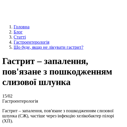
Головна
Блог
Статті
Гастроентерологія
Що буде, якщо не лікувати гастрит?
Гастрит – запалення,
пов'язане з пошкодженням
слизової шлунка
15
/02
Гастроентерологія
Гастрит – запалення, пов'язане з пошкодженням слизової
шлунка (СЖ), частіше через інфекцію хелікобактер пілорі
(ХП).