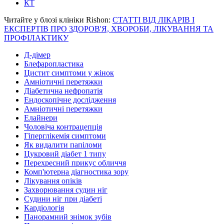
КТ
Читайте у блозі клініки Rishon:
СТАТТІ ВІД ЛІКАРІВ І
ЕКСПЕРТІВ ПРО ЗДОРОВ'Я, ХВОРОБИ, ЛІКУВАННЯ ТА
ПРОФІЛАКТИКУ
Д-дімер
Блефаропластика
Цистит симптоми у жінок
Амніотичні перетяжки
Діабетична нефропатія
Ендоскопічне дослідження
Амніотичні перетяжки
Елайнери
Чоловіча контрацепція
Гіперглікемія симптоми
Як видалити папіломи
Цукровий діабет 1 типу
Перехресний прикус обличчя
Комп'ютерна діагностика зору
Лікування опіків
Захворювання судин ніг
Судини ніг при діабеті
Кардіологія
Панорамний знімок зубів