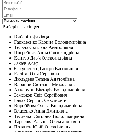
Виберіть фахівця
▾
Виберіть фахівця
Гаркавенко Карина Володимирівна
Тєльна Світлана Анатоліївна
Погребняк Анна Олександрівна
Кантур Дар'я Олександрівна
Закієв Асаф
Євтушенко Дмитро Василійович
Каліта Юлія Сергіївна
Дюльдева Тетяна Анатоліївна
Варяник Світлана Миколаївна
Аккерман Вікторія Володимирівна
Земськов Яків Сергійович
Балак Сергій Олексійович
Воробйова Ольга Володимирівна
Власенко Анна Дмитрівна
Тесленко Світлана Володимирівна
Тарасова Альона Олександрівна
Потапов Юрій Олексійович