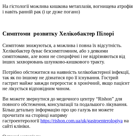
На гістології можлива кишкова метаплазія, вогнищева атрофія
і навіть ранній рак (і це дуже погано)
Симптоми розвитку Хелікобактер Пілорі
Симптоми знижуються, а можлива і повна їх відсутність.
Хелікобактер буває безсимптомним, або з деякими
симптомами, але вони не специфічні і не відрізняються від
інших захворювань шлунково-кишкового тракту.
Потрібно обстежитися на наявність хелікобактерної інфекції,
так як по іншому не дізнатися про її існування. Гострий
гастрит майже завжди переростає в хронічний, якщо пацієнт
не лікується відповідним чином.
Ви можете звернутися до медичного центру “Rishon” для
повного обстеження, консультації та подальшого лікування.
Більш детальну інформацію про цю галузь ви можете
прочитати на сторінці напряму
гастроентерології
https://rishon.com.ua/uk/gastroenterologiya
на
сайті клініки.