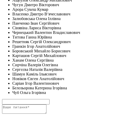
Ащеулов Олександр Михайлович
Чугун Дмитро Вікторович
Арора Сукеш Кумар
Власенко Дмитро В‘ячеславович
Залюбовська Олена Іллівна
Панченко Іван Сергійович
Сінявіна Лариса Вікторівна
Чернецький Валентин Владиславович
Титова Ганна Юріївна
Решетняк Сергій Олександрович
Гранкін Ігор Анатолійович
Боровський Михайло Борисович
Карташов Сергій Михайлович
Ханам Олена Сергіївна
Сирчіна Валерія Олегівна
Сергєєва Наталія Валеріївна
Шамун Каміль Ільясович
Новіков Євген Анатолійович
Саріан Ігор Валентинович
Белозьорова Катерина Ігорівна
Чуб Ольга Ігорівна