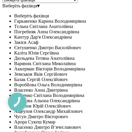
Виберіть фахівця
▾
Виберіть фахівця
Гаркавенко Карина Володимирівна
Тєльна Світлана Анатоліївна
Погребняк Анна Олександрівна
Кантур Дар'я Олександрівна
Закієв Асаф
Євтушенко Дмитро Василійович
Каліта Юлія Сергіївна
Дюльдева Тетяна Анатоліївна
Варяник Світлана Миколаївна
Аккерман Вікторія Володимирівна
Земськов Яків Сергійович
Балак Сергій Олексійович
Воробйова Ольга Володимирівна
Власенко Анна Дмитрівна
Тесленко Світлана Володимирівна
Тарасова Альона Олександрівна
Потапов Юрій Олексійович
Ащеулов Олександр Михайлович
Чугун Дмитро Вікторович
Арора Сукеш Кумар
Власенко Дмитро В‘ячеславович