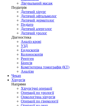
Лікувальний масаж
Педіатрія
Дитячий хірург
Дитячий офтальмолог
Дитячий дерматолог
Педіатр
Дитячий алерголог
Дитячий уролог
Діагностика
Аналіз крові
УЗД
Ендоскопія
Колоноскопія
Рентген
Біопсія
Комп'ютерна томографія (КТ)
Аналізи
Чекап
Хірургія
Напрями
Хірургічні операції
Операції по урології
Онкологічна хірургія
Операції по гінекології
Операції на очах