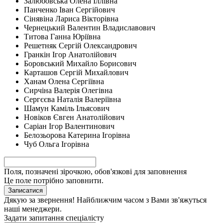
Залюбовська Олена Іллівна
Панченко Іван Сергійович
Сінявіна Лариса Вікторівна
Чернецький Валентин Владиславович
Титова Ганна Юріївна
Решетняк Сергій Олександрович
Гранкін Ігор Анатолійович
Боровський Михайло Борисович
Карташов Сергій Михайлович
Ханам Олена Сергіївна
Сирчіна Валерія Олегівна
Сергєєва Наталія Валеріївна
Шамун Каміль Ільясович
Новіков Євген Анатолійович
Саріан Ігор Валентинович
Белозьорова Катерина Ігорівна
Чуб Ольга Ігорівна
Поля, позначені зірочкою, обов'язкові для заповнення
Це поле потрібно заповнити.
Записатися
Дякую за звернення! Найближчим часом з Вами зв'яжуться
наші менеджери.
Задати запитання спеціалісту