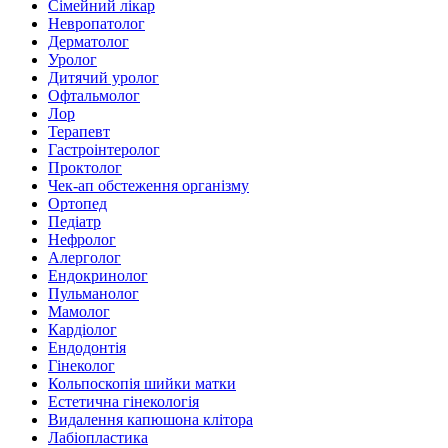
Сімейний лікар
Невропатолог
Дерматолог
Уролог
Дитячий уролог
Офтальмолог
Лор
Терапевт
Гастроінтеролог
Проктолог
Чек-ап обстеження організму
Ортопед
Педіатр
Нефролог
Алерголог
Ендокринолог
Пульманолог
Мамолог
Кардіолог
Ендодонтія
Гінеколог
Кольпоскопія шийки матки
Естетична гінекологія
Видалення капюшона клітора
Лабіопластика