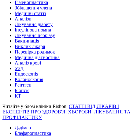
Гіменопластика
Збільшення члена
Медичні статті
Аналізи
Лікування діабету
Інсулінова помпа
Лікування псоріазу
Вакцинація
Виклик лікаря
Перевірка родимок
Медична діагностика
Аналіз крові
УЗД
Ендоскопія
Колоноскопія
Рентген
Біопсія
КТ
Читайте у блозі клініки Rishon:
СТАТТІ ВІД ЛІКАРІВ І
ЕКСПЕРТІВ ПРО ЗДОРОВ'Я, ХВОРОБИ, ЛІКУВАННЯ ТА
ПРОФІЛАКТИКУ
Д-дімер
Блефаропластика