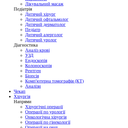
Лікувальний масаж
Педіатрія
Дитячий хірург
Дитячий офтальмолог
Дитячий дерматолог
Педіатр
Дитячий алерголог
Дитячий уролог
Діагностика
Аналіз крові
УЗД
Ендоскопія
Колоноскопія
Рентген
Біопсія
Комп'ютерна томографія (КТ)
Аналізи
Чекап
Хірургія
Напрями
Хірургічні операції
Операції по урології
Онкологічна хірургія
Операції по гінекології
Операції на очах