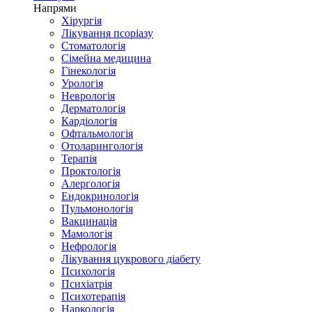
Напрями
Хірургія
Лікування псоріазу
Стоматологія
Сімейна медицина
Гінекологія
Урологія
Неврологія
Дерматологія
Кардіологія
Офтальмологія
Отоларингологія
Терапія
Проктологія
Алергологія
Ендокринологія
Пульмонологія
Вакцинація
Мамологія
Нефрологія
Лікування цукрового діабету
Психологія
Психіатрія
Психотерапія
Наркологія