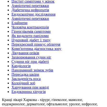
Цистит симптоми у жінок
Амніотичні перетяжки
Діабетична нефропатія
Ендоскопічне дослідження
Амніотичні перетяжки
Елайнери
Чоловіча контрацепція
Гіперглікемія симптоми
Як видалити папіломи
Цукровий діабет 1 типу
Перехресний прикус обличчя
Комп'ютерна діагностика зору
Лікування опіків
Захворювання судин ніг
Судини ніг при діабеті
Кардіологія
Панорамний знімок зубів
Пересадка шкіри
Закладеність носа
Колоїдний зоб
Харчування при ковіді
Ендокринна хірургія
Кращі лікарі Харкова - хірург, гінеколог, мамолог,
ендокринолог, дерматолог, офтальмолог, уролог, нефролог,