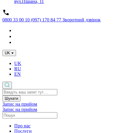
вул.Піщана, 11
0800 33 00 10
(097) 170 84 77
Зворотний дзвінок
UK
UK
RU
EN
Шукати
Запис на прийом
Запис на прийом
Про нас
Послуги