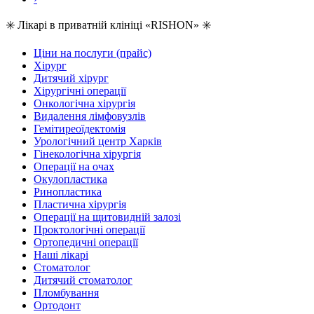
✳️ Лікарі в приватній клініці «RISHON» ✳️
Ціни на послуги (прайс)
Хірург
Дитячий хірург
Хірургічні операції
Онкологічна хірургія
Видалення лімфовузлів
Гемітиреоїдектомія
Урологічний центр Харків
Гінекологічна хірургія
Операції на очах
Окулопластика
Ринопластика
Пластична хірургія
Операції на щитовидній залозі
Проктологічні операції
Ортопедичні операції
Наші лікарі
Стоматолог
Дитячий стоматолог
Пломбування
Ортодонт