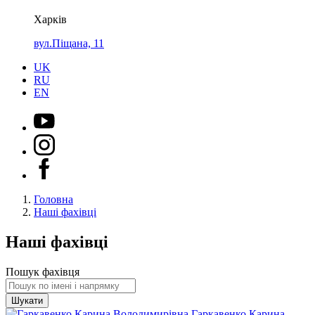
Харків
вул.Піщана, 11
UK
RU
EN
Головна
Наші фахівці
Наші фахівці
Пошук фахівця
Шукати
Гаркавенко Карина