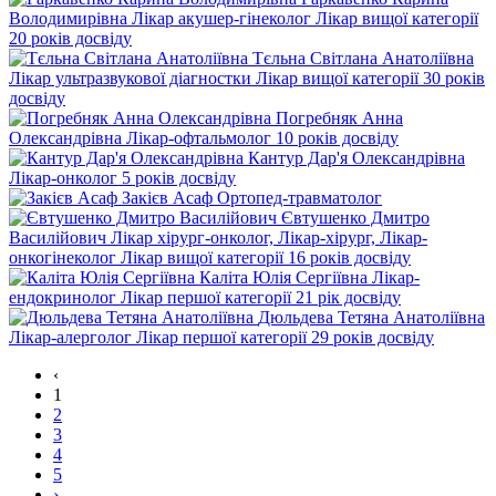
Володимирівна
Лікар акушер-гінеколог
Лікар вищої категорії
20 років досвіду
Тєльна Світлана Анатоліївна
Лікар ультразвукової діагностки
Лікар вищої категорії
30 років
досвіду
Погребняк Анна
Олександрівна
Лікар-офтальмолог
10 років досвіду
Кантур Дар'я Олександрівна
Лікар-онколог
5 років досвіду
Закієв Асаф
Ортопед-травматолог
Євтушенко Дмитро
Василійович
Лікар хірург-онколог, Лікар-хірург, Лікар-
онкогінеколог
Лікар вищої категорії
16 років досвіду
Каліта Юлія Сергіївна
Лікар-
ендокринолог
Лікар першої категорії
21 рік досвіду
Дюльдева Тетяна Анатоліївна
Лікар-алерголог
Лікар першої категорії
29 років досвіду
‹
1
2
3
4
5
›