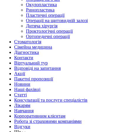
Окулопластика
Ринопластика
Пластичні операції
Операції на щитовидній залозі
Дитяча хірургія
Проктологічні операції
Ортопедичні операції
Стоматологія
Сімейна медицина
Діагностика
Контакти
Віртуальний тур
Відповіді на запитання
Акції
Пакетні пропозиції
Новини
Наші фахівці
Статті
Консультації та послуги спеціалістів
Лікарям
Навчання
Корпоративним клієнтам
Робота зі страховими компаніями
Відгуки
Ще