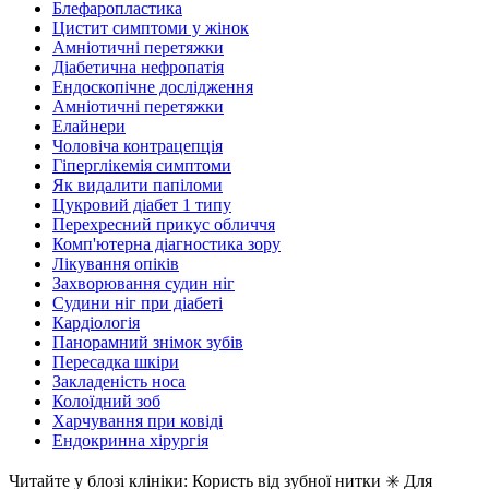
Блефаропластика
Цистит симптоми у жінок
Амніотичні перетяжки
Діабетична нефропатія
Ендоскопічне дослідження
Амніотичні перетяжки
Елайнери
Чоловіча контрацепція
Гіперглікемія симптоми
Як видалити папіломи
Цукровий діабет 1 типу
Перехресний прикус обличчя
Комп'ютерна діагностика зору
Лікування опіків
Захворювання судин ніг
Судини ніг при діабеті
Кардіологія
Панорамний знімок зубів
Пересадка шкіри
Закладеність носа
Колоїдний зоб
Харчування при ковіді
Ендокринна хірургія
Читайте у блозі клініки: Користь від зубної нитки ✳️ Для