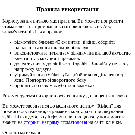
Правила використання
Користування ниткою має правила. Ви можете попросити
стоматолога на прийомі показати як правильно. Або
запам'ятати ці кілька правил:
відмотайте близько 45 см нитки, її кінці оберніть
навколо вказівних пальців обох рук
використовуйте натягнуту ділянку нитки, щоб акуратно
ввести її у міжзубний проміжок
доведіть нитку до лінії ясен і зробіть З-подібну петлю у
напрямку від зуба
утримуйте нитку біля зуба і дбайливо ведіть нею від
ясна. Повторіть зі зворотного боку.
пройдіть по всіх міжзубних проміжках
Рекомендується використовувати нитку до чищення щіткою.
Ви можете звернутися до медичного центру “Rishon” для
повного обстеження, отримання консультації та лікування
зубів. Більш детальну інформацію про цю галузь ви можете
знайти на
сторінці напряму стоматологія
на сайті клініки.
Останні матеріали