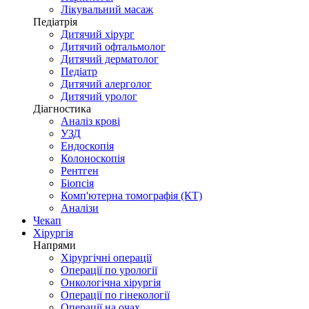
Лікувальний масаж
Педіатрія
Дитячий хірург
Дитячий офтальмолог
Дитячий дерматолог
Педіатр
Дитячий алерголог
Дитячий уролог
Діагностика
Аналіз крові
УЗД
Ендоскопія
Колоноскопія
Рентген
Біопсія
Комп'ютерна томографія (КТ)
Аналізи
Чекап
Хірургія
Напрями
Хірургічні операції
Операції по урології
Онкологічна хірургія
Операції по гінекології
Операції на очах