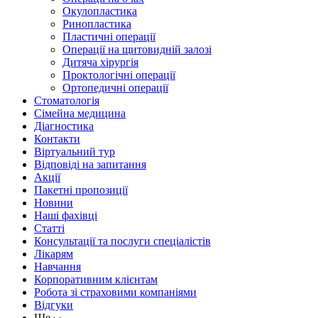
Окулопластика
Ринопластика
Пластичні операції
Операції на щитовидній залозі
Дитяча хірургія
Проктологічні операції
Ортопедичні операції
Стоматологія
Сімейна медицина
Діагностика
Контакти
Віртуальний тур
Відповіді на запитання
Акції
Пакетні пропозиції
Новини
Наші фахівці
Статті
Консультації та послуги спеціалістів
Лікарям
Навчання
Корпоративним клієнтам
Робота зі страховими компаніями
Відгуки
Ще