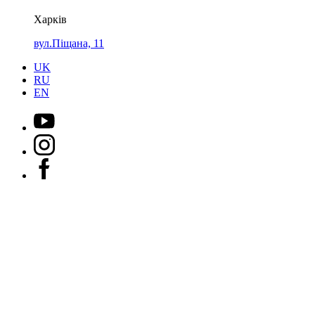
Харків
вул.Піщана, 11
UK
RU
EN