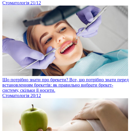
Стоматологія
21
/12
Що потрібно знати про брекети?
Все, що потрібно знати перед
встановленням брекетів: як правильно вибрати брекет-
систему, скільки її носити.
Стоматологія
20
/12