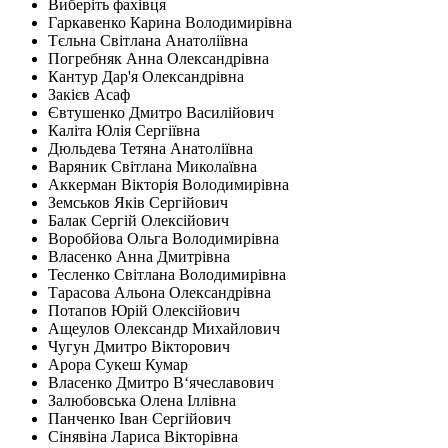
Виберіть фахівця
Гаркавенко Карина Володимирівна
Тєльна Світлана Анатоліївна
Погребняк Анна Олександрівна
Кантур Дар'я Олександрівна
Закієв Асаф
Євтушенко Дмитро Василійович
Каліта Юлія Сергіївна
Дюльдева Тетяна Анатоліївна
Варяник Світлана Миколаївна
Аккерман Вікторія Володимирівна
Земськов Яків Сергійович
Балак Сергій Олексійович
Воробйова Ольга Володимирівна
Власенко Анна Дмитрівна
Тесленко Світлана Володимирівна
Тарасова Альона Олександрівна
Потапов Юрій Олексійович
Ащеулов Олександр Михайлович
Чугун Дмитро Вікторович
Арора Сукеш Кумар
Власенко Дмитро В‘ячеславович
Залюбовська Олена Іллівна
Панченко Іван Сергійович
Сінявіна Лариса Вікторівна