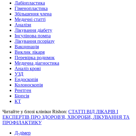
Лабіопластика
Гіменопластика
Збільшення члена
Медичні статті
Аналізи
Лікування діабету
Інсулінова помпа
Лікування псоріазу
Вакцинація
Виклик лікаря
Перевірка родимок
Медична діагностика
Аналіз крові
УЗД
Ендоскопія
Колоноскопія
Рентген
Біопсія
КТ
Читайте у блозі клініки Rishon:
СТАТТІ ВІД ЛІКАРІВ І
ЕКСПЕРТІВ ПРО ЗДОРОВ'Я, ХВОРОБИ, ЛІКУВАННЯ ТА
ПРОФІЛАКТИКУ
Д-дімер