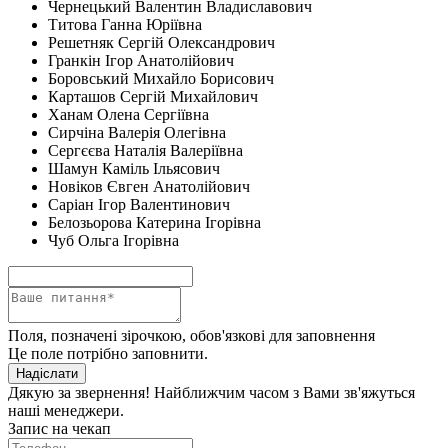
Чернецький Валентин Владиславович
Титова Ганна Юріївна
Решетняк Сергій Олександрович
Гранкін Ігор Анатолійович
Боровський Михайло Борисович
Карташов Сергій Михайлович
Ханам Олена Сергіївна
Сирчіна Валерія Олегівна
Сергєєва Наталія Валеріївна
Шамун Каміль Ільясович
Новіков Євген Анатолійович
Саріан Ігор Валентинович
Белозьорова Катерина Ігорівна
Чуб Ольга Ігорівна
Поля, позначені зірочкою, обов'язкові для заповнення
Це поле потрібно заповнити.
Надіслати
Дякую за звернення! Найближчим часом з Вами зв'яжуться
наші менеджери.
Запис на чекап