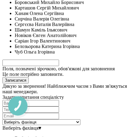
Боровський Михайло Борисович
Карташов Сергій Михайлович
Ханам Олена Сергіївна
Сирчіна Валерія Олегівна
Сергєєва Наталія Валеріївна
Шамун Каміль Ільясович
Новіков Євген Анатолійович
Саріан Ігор Валентинович
Белозьорова Катерина Ігорівна
Чуб Ольга Ігорівна
Поля, позначені зірочкою, обов'язкові для заповнення
Це поле потрібно заповнити.
Записатися
Дякую за звернення! Найближчим часом з Вами зв'яжуться
наші менеджери.
Задати запитання спеціалісту
Виберіть фахівця
▾