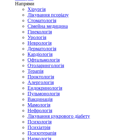
Напрями
Хірургія
Лікування псоріазу
Стоматологія
Сімейна медицина
Гінекологія
Урологія
Неврологія
Дерматологія
Кардіологія
Офтальмологія
Отоларингологія
Терапія
Проктологія
Алергологія
Ендокринологія
Пульмонологія
Вакцинація
Мамологія
Нефрологія
Лікування цукрового діабету
Психологія
Психіатрія
Психотерапія
Наркологія