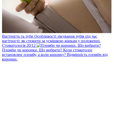
Вагітність та зуби
Особливості лікування зубів під час
вагітності: як стежити за усмішкою жінкам у положенні.
Стоматологія
20
/12
Пломби чи коронки. Що вибрати?
Коли стоматолог
встановлює пломбу, а коли коронку? Відмінність пломби від
коронки.