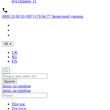
вул.Піщана, 11
0800 33 00 10
(097) 170 84 77
Зворотний дзвінок
UK
UK
RU
EN
Шукати
Запис на прийом
Запис на прийом
Про нас
Послуги