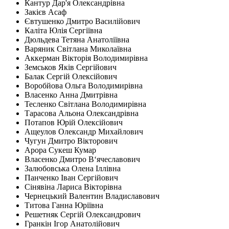
Кантур Дар'я Олександрівна
Закієв Асаф
Євтушенко Дмитро Василійович
Каліта Юлія Сергіївна
Дюльдева Тетяна Анатоліївна
Варяник Світлана Миколаївна
Аккерман Вікторія Володимирівна
Земськов Яків Сергійович
Балак Сергій Олексійович
Воробйова Ольга Володимирівна
Власенко Анна Дмитрівна
Тесленко Світлана Володимирівна
Тарасова Альона Олександрівна
Потапов Юрій Олексійович
Ащеулов Олександр Михайлович
Чугун Дмитро Вікторович
Арора Сукеш Кумар
Власенко Дмитро В‘ячеславович
Залюбовська Олена Іллівна
Панченко Іван Сергійович
Сінявіна Лариса Вікторівна
Чернецький Валентин Владиславович
Титова Ганна Юріївна
Решетняк Сергій Олександрович
Гранкін Ігор Анатолійович