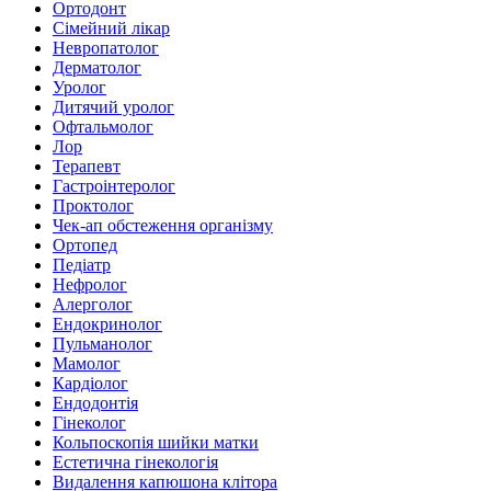
Ортодонт
Сімейний лікар
Невропатолог
Дерматолог
Уролог
Дитячий уролог
Офтальмолог
Лор
Терапевт
Гастроінтеролог
Проктолог
Чек-ап обстеження організму
Ортопед
Педіатр
Нефролог
Алерголог
Ендокринолог
Пульманолог
Мамолог
Кардіолог
Ендодонтія
Гінеколог
Кольпоскопія шийки матки
Естетична гінекологія
Видалення капюшона клітора