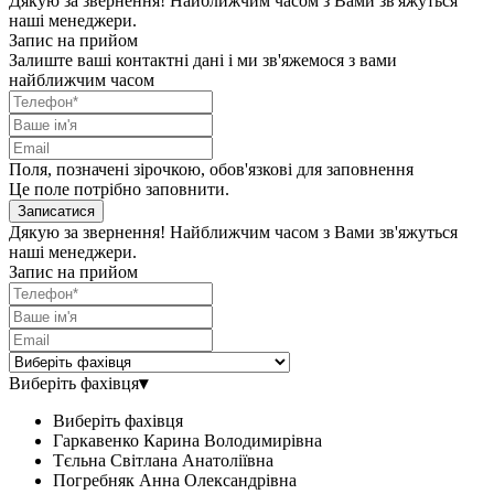
Дякую за звернення! Найближчим часом з Вами зв'яжуться
наші менеджери.
Запис на прийом
Залиште ваші контактні дані і ми зв'яжемося з вами
найближчим часом
Поля, позначені зірочкою, обов'язкові для заповнення
Це поле потрібно заповнити.
Записатися
Дякую за звернення! Найближчим часом з Вами зв'яжуться
наші менеджери.
Запис на прийом
Виберіть фахівця
▾
Виберіть фахівця
Гаркавенко Карина Володимирівна
Тєльна Світлана Анатоліївна
Погребняк Анна Олександрівна