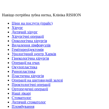
Навіщо потрібна зубна нитка, Клініка RISHON
Ціни на послуги (прайс)
Хірург
Дитячий хірург
Хірургічні операції
Онкологічна хірургія
Видалення лімфовузлів
Гемітиреоїдектомія
Урологічний центр Харків
Гінекологічна хірургія
Операції на очах
Окулопластика
Ринопластика
Пластична хірургія
Операції на щитовидній залозі
Проктологічні операції
Ортопедичні операції
Наші лікарі
Стоматолог
Дитячий стоматолог
Пломбування