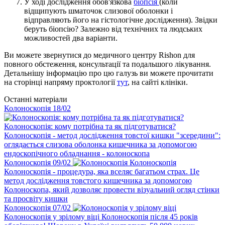
У ході дослідження обов'язкова
біопсія
(коли
відщипують шматочок слизової оболонки і
відправляють його на гістологічне дослідження). Звідки
беруть біопсію? Залежно від технічних та людських
можливостей два варіанти.
Ви можете звернутися до медичного центру Rishon для
повного обстеження, консультації та подальшого лікування.
Детальнішу інформацію про цю галузь ви можете прочитати
на сторінці напряму проктології
тут
, на сайті клініки.
Останні матеріали
Колоноскопія
18
/02
Колоноскопія: кому потрібна та як підготуватися?
Колоноскопія - метод дослідження товстої кишки "зсередини":
оглядається слизова оболонка кишечника за допомогою
ендоскопічного обладнання - колоноскопа
Колоноскопія
09
/02
Колоноскопія
Колоноскопія - процедура, яка вселяє багатьом страх. Це
метод дослідження товстого кишечника за допомогою
Колоноскопа, який дозволяє провести візуальний огляд стінки
та просвіту кишки
Колоноскопія
07
/02
Колоноскопія у зрілому віці
Колоноскопія після 45 років