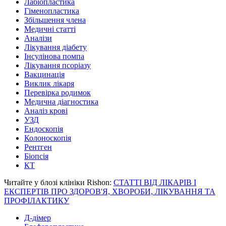
Лабіопластика
Гіменопластика
Збільшення члена
Медичні статті
Аналізи
Лікування діабету
Інсулінова помпа
Лікування псоріазу
Вакцинація
Виклик лікаря
Перевірка родимок
Медична діагностика
Аналіз крові
УЗД
Ендоскопія
Колоноскопія
Рентген
Біопсія
КТ
Читайте у блозі клініки Rishon:
СТАТТІ ВІД ЛІКАРІВ І
ЕКСПЕРТІВ ПРО ЗДОРОВ'Я, ХВОРОБИ, ЛІКУВАННЯ ТА
ПРОФІЛАКТИКУ
Д-дімер