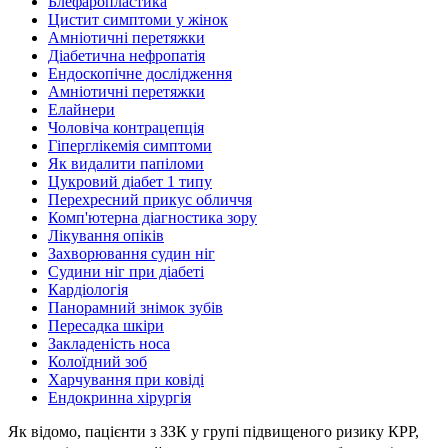
Блефаропластика
Цистит симптоми у жінок
Амніотичні перетяжки
Діабетична нефропатія
Ендоскопічне дослідження
Амніотичні перетяжки
Елайнери
Чоловіча контрацепція
Гіперглікемія симптоми
Як видалити папіломи
Цукровий діабет 1 типу
Перехресний прикус обличчя
Комп'ютерна діагностика зору
Лікування опіків
Захворювання судин ніг
Судини ніг при діабеті
Кардіологія
Панорамний знімок зубів
Пересадка шкіри
Закладеність носа
Колоїдний зоб
Харчування при ковіді
Ендокринна хірургія
Як відомо, пацієнти з ЗЗК у групі підвищеного ризику КРР,