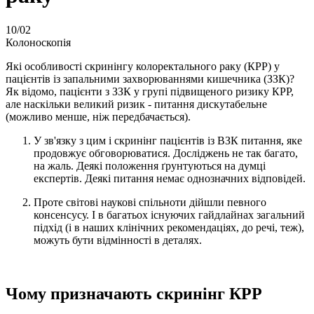
10
/02
Колоноскопія
Які особливості скринінгу колоректального раку (КРР) у
пацієнтів із запальними захворюваннями кишечника (ЗЗК)?
Як відомо, пацієнти з ЗЗК у групі підвищеного ризику КРР,
але наскільки великий ризик - питання дискутабельне
(можливо менше, ніж передбачається).
У зв'язку з цим і скринінг пацієнтів із ВЗК питання, яке
продовжує обговорюватися. Досліджень не так багато,
на жаль. Деякі положення ґрунтуються на думці
експертів. Деякі питання немає однозначних відповідей.
Проте світові наукові спільноти дійшли певного
консенсусу. І в багатьох існуючих гайдлайнах загальний
підхід (і в наших клінічних рекомендаціях, до речі, теж),
можуть бути відмінності в деталях.
Чому призначають скринінг КРР