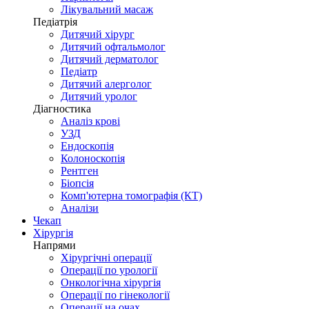
Лікувальний масаж
Педіатрія
Дитячий хірург
Дитячий офтальмолог
Дитячий дерматолог
Педіатр
Дитячий алерголог
Дитячий уролог
Діагностика
Аналіз крові
УЗД
Ендоскопія
Колоноскопія
Рентген
Біопсія
Комп'ютерна томографія (КТ)
Аналізи
Чекап
Хірургія
Напрями
Хірургічні операції
Операції по урології
Онкологічна хірургія
Операції по гінекології
Операції на очах