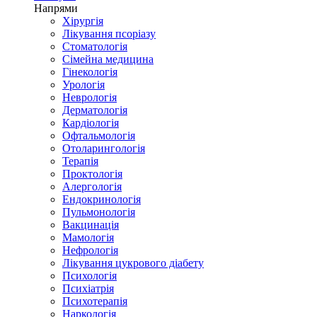
Напрями
Хірургія
Лікування псоріазу
Стоматологія
Сімейна медицина
Гінекологія
Урологія
Неврологія
Дерматологія
Кардіологія
Офтальмологія
Отоларингологія
Терапія
Проктологія
Алергологія
Ендокринологія
Пульмонологія
Вакцинація
Мамологія
Нефрологія
Лікування цукрового діабету
Психологія
Психіатрія
Психотерапія
Наркологія