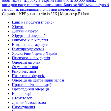
обов'язкова! Щороку в Україні виявляють 50 000 нових
випадків раку товстого кишечника. Близько 90% можна було б
запобігти, видаливши поліп при колоноскопії.
Скринінг КРР у пацієнтів із ЗЗК | Медцентр Rishon
Ціни на послуги (прайс)
Хірург
Дитячий хірург
Хірургічні операції
Онкологічна хірургія
Видалення лімфовузлів
Гемітиреоїдектомія
Урологічний центр Харків
Гінекологічна хірургія
Операції на очах
Окулопластика
Ринопластика
Пластична хірургія
Операції на щитовидній залозі
Проктологічні операції
Ортопедичні операції
Наші лікарі
Стоматолог
Дитячий стоматолог
Пломбування