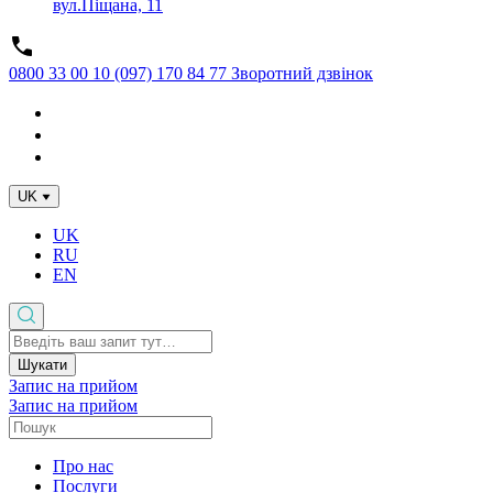
вул.Піщана, 11
0800 33 00 10
(097) 170 84 77
Зворотний дзвінок
UK
UK
RU
EN
Шукати
Запис на прийом
Запис на прийом
Про нас
Послуги