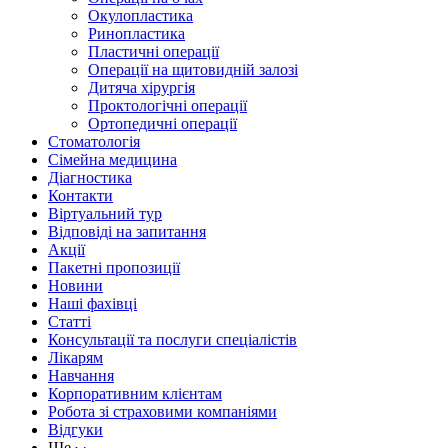
Окулопластика
Ринопластика
Пластичні операції
Операції на щитовидній залозі
Дитяча хірургія
Проктологічні операції
Ортопедичні операції
Стоматологія
Сімейна медицина
Діагностика
Контакти
Віртуальний тур
Відповіді на запитання
Акції
Пакетні пропозиції
Новини
Наші фахівці
Статті
Консультації та послуги спеціалістів
Лікарям
Навчання
Корпоративним клієнтам
Робота зі страховими компаніями
Відгуки
Ще