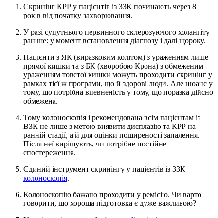
Скринінг КРР у пацієнтів із ЗЗК починають через 8
років від початку захворювання.
У разі супутнього первинного склерозуючого холангіту
раніше: у момент встановлення діагнозу і далі щороку.
Пацієнти з ЯК (виразковим колітом) з ураженням лише
прямої кишки та з БК (хворобою Крона) з обмеженим
ураженням товстої кишки можуть проходити скринінг у
рамках тієї ж програми, що й здорові люди. Але нюанс у
тому, що потрібна впевненість у тому, що поразка дійсно
обмежена.
Тому колоноскопія і рекомендована всім пацієнтам із
ВЗК не лише з метою виявити дисплазію та КРР на
ранній стадії, а й для оцінки поширеності запалення.
Після неї вирішують, чи потрібне постійне
спостереження.
Єдиний інструмент скринінгу у пацієнтів із ЗЗК –
колоноскопія
.
Колоноскопію бажано проходити у ремісію. Чи варто
говорити, що хороша підготовка є дуже важливою?