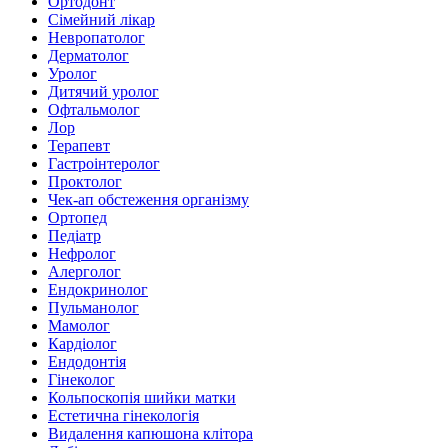
Ортодонт
Сімейний лікар
Невропатолог
Дерматолог
Уролог
Дитячий уролог
Офтальмолог
Лор
Терапевт
Гастроінтеролог
Проктолог
Чек-ап обстеження організму
Ортопед
Педіатр
Нефролог
Алерголог
Ендокринолог
Пульманолог
Мамолог
Кардіолог
Ендодонтія
Гінеколог
Кольпоскопія шийки матки
Естетична гінекологія
Видалення капюшона клітора