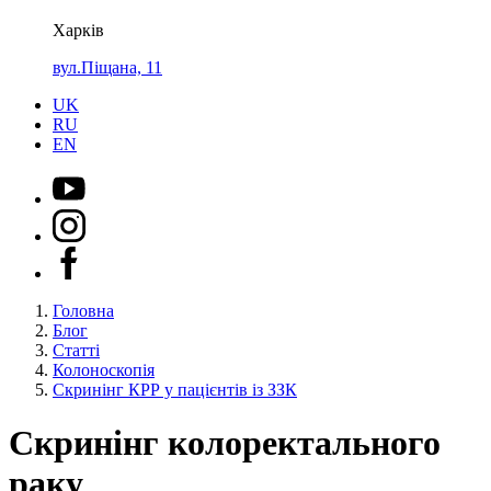
Харків
вул.Піщана, 11
UK
RU
EN
Головна
Блог
Статті
Колоноскопія
Скринінг КРР у пацієнтів із ЗЗК
Скринінг колоректального
раку