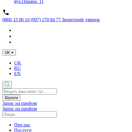
вул.Піщана, 11
0800 33 00 10
(097) 170 84 77
Зворотний дзвінок
UK
UK
RU
EN
Шукати
Запис на прийом
Запис на прийом
Про нас
Послуги