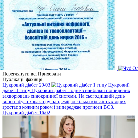
Переглянути всі
Приховати
Публікації фахівця
Цукровий діабет
29
/03
Цукровий
діабет 1 типу
Цукровий діабет - одне з найбільш поширених
захворювань ендокринної системи. На сьогоднішній день
воно набуло характеру пандемії, оскільки кількість хворих
зростає з кожним роком і випереджає прогнози ВОЗ.
Цукровий діабет
16
/02