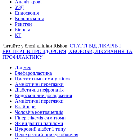
Аналіз крові
УЗД
Ендоскопія
Колоноскопія
Рентген
Біопсія
КТ
Читайте у блозі клініки Rishon:
СТАТТІ ВІД ЛІКАРІВ І
ЕКСПЕРТІВ ПРО ЗДОРОВ'Я, ХВОРОБИ, ЛІКУВАННЯ ТА
ПРОФІЛАКТИКУ
Д-дімер
Блефаропластика
Цистит симптоми у жінок
Амніотичні перетяжки
Діабетична нефропатія
Ендоскопічне дослідження
Амніотичні перетяжки
Елайнери
Чоловіча контрацепція
Гіперглікемія симптоми
Як видалити папіломи
Цукровий діабет 1 типу
Перехресний прикус обличчя