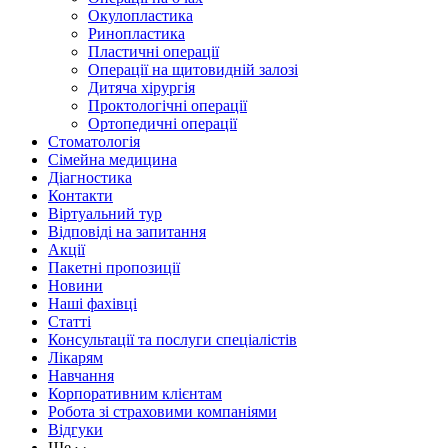
Окулопластика
Ринопластика
Пластичні операції
Операції на щитовидній залозі
Дитяча хірургія
Проктологічні операції
Ортопедичні операції
Стоматологія
Сімейна медицина
Діагностика
Контакти
Віртуальний тур
Відповіді на запитання
Акції
Пакетні пропозиції
Новини
Наші фахівці
Статті
Консультації та послуги спеціалістів
Лікарям
Навчання
Корпоративним клієнтам
Робота зі страховими компаніями
Відгуки
Ще