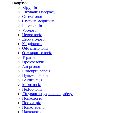
Напрями
Хірургія
Лікування псоріазу
Стоматологія
Сімейна медицина
Гінекологія
Урологія
Неврологія
Дерматологія
Кардіологія
Офтальмологія
Отоларингологія
Терапія
Проктологія
Алергологія
Ендокринологія
Пульмонологія
Вакцинація
Мамологія
Нефрологія
Лікування цукрового діабету
Психологія
Психіатрія
Психотерапія
Наркологія