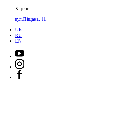
Харків
вул.Піщана, 11
UK
RU
EN