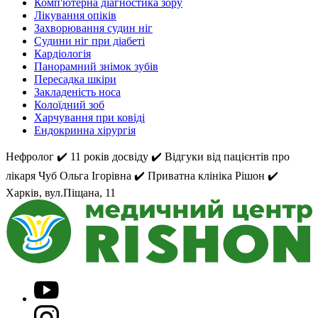
Комп'ютерна діагностика зору
Лікування опіків
Захворювання судин ніг
Судини ніг при діабеті
Кардіологія
Панорамний знімок зубів
Пересадка шкіри
Закладеність носа
Колоїдний зоб
Харчування при ковіді
Ендокринна хірургія
Нефролог ✔️ 11 років досвіду ✔️ Відгуки від пацієнтів про
лікаря Чуб Ольга Ігорівна ✔️ Приватна клініка Рішон ✔️
Харків, вул.Піщана, 11