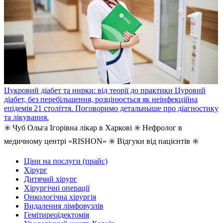
Цукровий діабет та нирки: від теорії до практики
Цуровий
діабет, без перебільшення, розцінюється як неінфекційна
епідемія 21 століття. Поговоримо детальныше про діагностику
та лікування.
✳️ Чуб Ольга Ігорівна лікар в Харкові ✳️ Нефролог в
медичному центрі «RISHON» ✳️ Відгуки від пацієнтів ✳️
Ціни на послуги (прайс)
Хірург
Дитячий хірург
Хірургічні операції
Онкологічна хірургія
Видалення лімфовузлів
Гемітиреоїдектомія