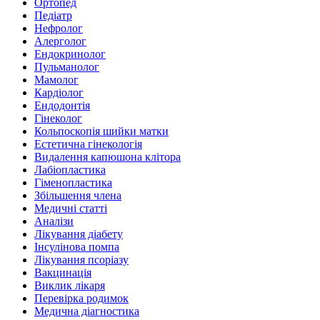
Ортопед
Педіатр
Нефролог
Алерголог
Ендокринолог
Пульманолог
Мамолог
Кардіолог
Ендодонтія
Гінеколог
Кольпоскопія шийки матки
Естетична гінекологія
Видалення капюшона клітора
Лабіопластика
Гіменопластика
Збільшення члена
Медичні статті
Аналізи
Лікування діабету
Інсулінова помпа
Лікування псоріазу
Вакцинація
Виклик лікаря
Перевірка родимок
Медична діагностика