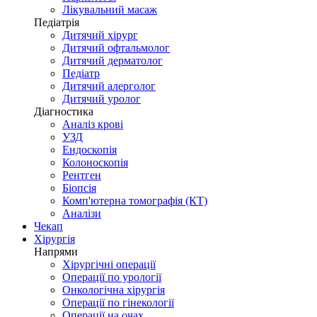
Лікувальний масаж
Педіатрія
Дитячий хірург
Дитячий офтальмолог
Дитячий дерматолог
Педіатр
Дитячий алерголог
Дитячий уролог
Діагностика
Аналіз крові
УЗД
Ендоскопія
Колоноскопія
Рентген
Біопсія
Комп'ютерна томографія (КТ)
Аналізи
Чекап
Хірургія
Напрями
Хірургічні операції
Операції по урології
Онкологічна хірургія
Операції по гінекології
Операції на очах