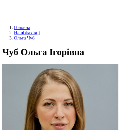
Головна
Наші фахівці
Ольга Чуб
Чуб Ольга Ігорівна