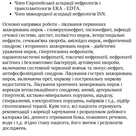
Член Європейської асоціації нефрологів і
трансплантологів ЕRА - ЕDТА.
Член міжнародної асоціації нефрологів ISN.
Основні напрямки роботи - лікування первинних
захворювань нирок - гломерулонефрит, пієлонефрит, інфекції
сечової системи, цистит, полікістоз нирок, інтерстиціальні
нефрити, сечокам'яна хвороба, амілоїдоз нирок, нефротичний
синдром; і вторинних захворювань нирок - діабетичні
ураження нирок, гіпертензивна нефропатія,
паранеопластичні нефропатії, токсичні нефропатії, нефропатії
вагітних і безсимптомні бактеріурії, аутоімунні хвороби,
включаючи системний червоний вовчак та люпус-нефрит,
антифосфоліпідний синдром. Лікування гострих захворювань
нирок, включаючи прет, ниркову і постренальну ниркову
недостатність. Лікування хронічних захворювань нирок і
корекція інтоксикаційного синдрому, анемії, артеріальної
гіпертензії, кістково-мінеральних порушень, ацидозу,
гіперкалееміі, електролітних порушень, набряків і т.д., підбір
гіпотензивної терапії. Крім того, всі пацієнти отримують
рекомендації з корекції харчування з розрахунком добового
калоража їжі, денного отримання білка, поживних речовин,
води і т.д. згідно стану пацієнта, його звичок і результатів
досліджень.