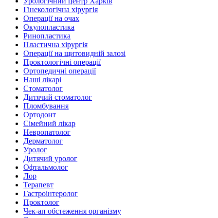
Урологічний центр Харків
Гінекологічна хірургія
Операції на очах
Окулопластика
Ринопластика
Пластична хірургія
Операції на щитовидній залозі
Проктологічні операції
Ортопедичні операції
Наші лікарі
Стоматолог
Дитячий стоматолог
Пломбування
Ортодонт
Сімейний лікар
Невропатолог
Дерматолог
Уролог
Дитячий уролог
Офтальмолог
Лор
Терапевт
Гастроінтеролог
Проктолог
Чек-ап обстеження організму