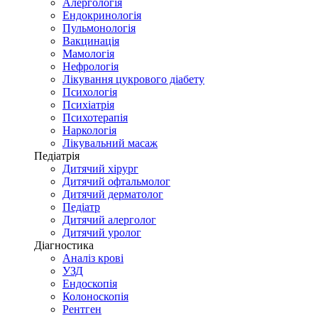
Алергологія
Ендокринологія
Пульмонологія
Вакцинація
Мамологія
Нефрологія
Лікування цукрового діабету
Психологія
Психіатрія
Психотерапія
Наркологія
Лікувальний масаж
Педіатрія
Дитячий хірург
Дитячий офтальмолог
Дитячий дерматолог
Педіатр
Дитячий алерголог
Дитячий уролог
Діагностика
Аналіз крові
УЗД
Ендоскопія
Колоноскопія
Рентген