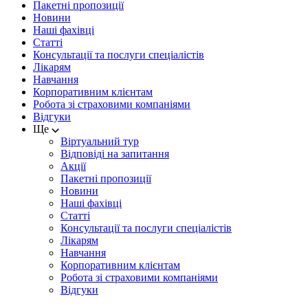
Пакетні пропозиції
Новини
Наші фахівці
Статті
Консультації та послуги спеціалістів
Лікарям
Навчання
Корпоративним клієнтам
Робота зі страховими компаніями
Відгуки
Ще
Віртуальний тур
Відповіді на запитання
Акції
Пакетні пропозиції
Новини
Наші фахівці
Статті
Консультації та послуги спеціалістів
Лікарям
Навчання
Корпоративним клієнтам
Робота зі страховими компаніями
Відгуки