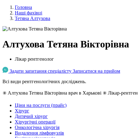
Головна
Наші фахівці
Тетяна Алтухова
Алтухова Тетяна Вікторівна
Лікар рентгенолог
Задати запитання спеціалісту
Записатися на прийом
Всі види рентгенологічних досліджень.
✳️ Алтухова Тетяна Вікторівна врач в Харькові ✳️ Лікар-рентге
Ціни на послуги (прайс)
Хірург
Дитячий хірург
Хірургічні операції
Онкологічна хірургія
Видалення лімфовузлів