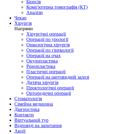
Біопсія
Комп'ютерна томографія (КТ)
Аналізи
Чекап
Хірургія
Напрями
Хірургічні операції
Операції по урології
Онкологічна хірургія
Операції по гінекології
Операції на очах
Окулопластика
Ринопластика
Пластичні операції
Операції на щитовидній залозі
Дитяча хірургія
Проктологічні операції
Ортопедичні операції
Стоматологія
Сімейна медицина
Діагностика
Контакти
Віртуальний тур
Відповіді на запитання
Акції