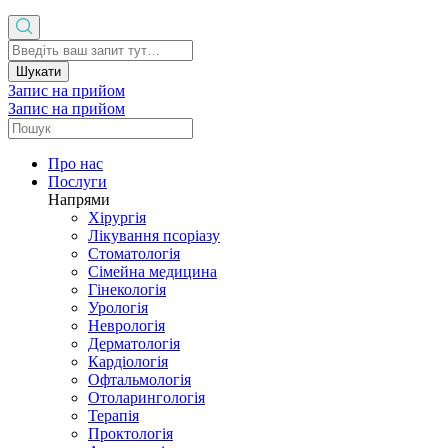
Шукати
Запис на прийом
Запис на прийом
Про нас
Послуги
Напрями
Хірургія
Лікування псоріазу
Стоматологія
Сімейна медицина
Гінекологія
Урологія
Неврологія
Дерматологія
Кардіологія
Офтальмологія
Отоларингологія
Терапія
Проктологія