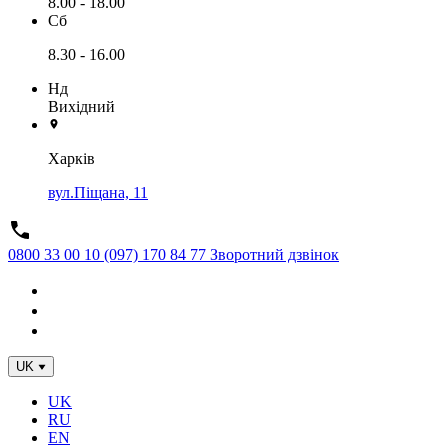
8.00 - 18.00
Сб
8.30 - 16.00
Нд
Вихідний
Харків
вул.Піщана, 11
0800 33 00 10
(097) 170 84 77
Зворотний дзвінок
UK
UK
RU
EN