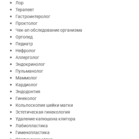
Лор
Терапевт
Гастроинтеролог
Проктолог
Чек-ап обследование организма
Ортопед
Педиатр
Нефролог
Аллерголог
Эндокринолог
Пульманолог
Маммолог
Кардиолог
Эндодонтия
Гинеколог
Кольпоскопия шейки матки
Эстетическая гинекология
Удаление капюшона клитора
Лабиопластика
Гименопластика