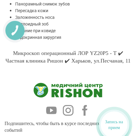
Панорамный снимок зубов
Пересадка кожи
Заложенность носа
Коллоидный зоб
Питание при ковиде
Эндокринная хирургия
Микроскоп операционный ЛОР YZ20Р5 - Т ✔️
Частная клиника Ришон ✔️ Харьков, ул.Песчаная, 11
Запись на
Подпишитесь, чтобы быть в курсе последних новостей и
прием
событий