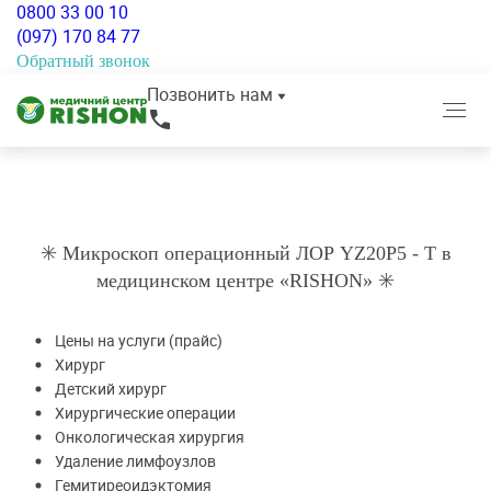
0800 33 00 10
Главная
Оборудование
(097) 170 84 77
Микроскоп операционный ЛОР YZ20Р5 - Т
Обратный звонок
Позвонить нам
Микроскоп операционный ЛОР
YZ20Р5 - Т
✳️ Микроскоп операционный ЛОР YZ20Р5 - Т в
медицинском центре «RISHON» ✳️
Цены на услуги (прайс)
Хирург
Детский хирург
Хирургические операции
Онкологическая хирургия
Удаление лимфоузлов
Гемитиреоидэктомия