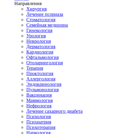
Направления
Хирургия
Лечение псориаза
Стоматология
Семейная медицина
Гинекология
Урология
Неврология
Дерматология
Кардиология
Офтальмология
Отоларингология
Терапия
Проктология
Аллергология
Эндокринология
Пульмонология
Вакцинация
Маммология
Нефрология
Лечение сахарного диабета
Психология
Психиатрия
Психотерапия
Наркология