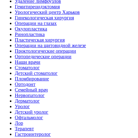
Удаление лимфоузлов
Гемитиреоидэктомия
Урологический центр Харьков
Гинекологическая хирургия
Операции на глазах
Окулопластика
Ринопластика
Пластическая хирургия
Операции на щитовидной железе
Проктологические операции
Ортопедические операции
Наши врачи
Стоматолог
Детский стоматолог
Пломбирование
Ортодонт
Семейный врач
Нервопатолог
Дерматолог
Уролог
Детский уролог
Офтальмолог
Лор
Терапевт
Гастроинтеролог