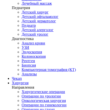
Лечебный массаж
Педиатрия
Детский хирург
Детский офтальмолог
Детский дерматолог
Педиатр
Детский алерголог
Детский уролог
Диагностика
Анализ крови
УЗИ
Эндоскопия
Колоноскопия
Рентген
Биопсия
Компьютерная томография (КТ)
Анализы
Чекап
Хирургия
Направления
Хирургические операции
Операции по урологии
Онкологическая хирургия
Операции по гинекологии
Операции на глазах