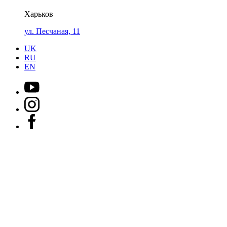
Харьков
ул. Песчаная, 11
UK
RU
EN