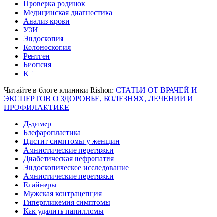
Проверка родинок
Медицинская диагностика
Анализ крови
УЗИ
Эндоскопия
Колоноскопия
Рентген
Биопсия
КТ
Читайте в блоге клиники Rishon:
СТАТЬИ ОТ ВРАЧЕЙ И
ЭКСПЕРТОВ О ЗДОРОВЬЕ, БОЛЕЗНЯХ, ЛЕЧЕНИИ И
ПРОФИЛАКТИКЕ
Д-димер
Блефаропластика
Цистит симптомы у женщин
Амниотические перетяжки
Диабетическая нефропатия
Эндоскопическое исследование
Амниотические перетяжки
Елайнеры
Мужская контрацепция
Гипергликемия симптомы
Как удалить папилломы