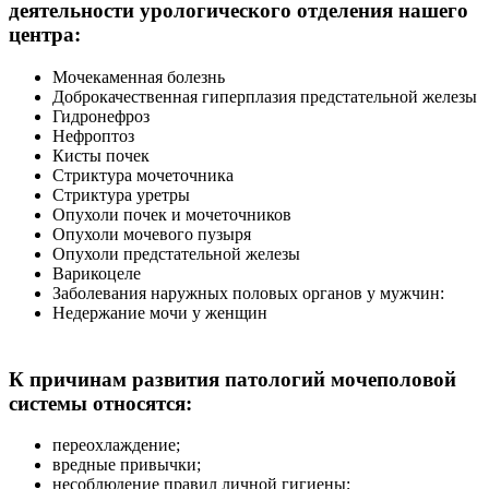
деятельности урологического отделения нашего
центра:
Мочекаменная болезнь
Доброкачественная гиперплазия предстательной железы
Гидронефроз
Нефроптоз
Кисты почек
Стриктура мочеточника
Стриктура уретры
Опухоли почек и мочеточников
Опухоли мочевого пузыря
Опухоли предстательной железы
Варикоцеле
Заболевания наружных половых органов у мужчин:
Недержание мочи у женщин
К причинам развития патологий мочеполовой
системы относятся:
переохлаждение;
вредные привычки;
несоблюдение правил личной гигиены;