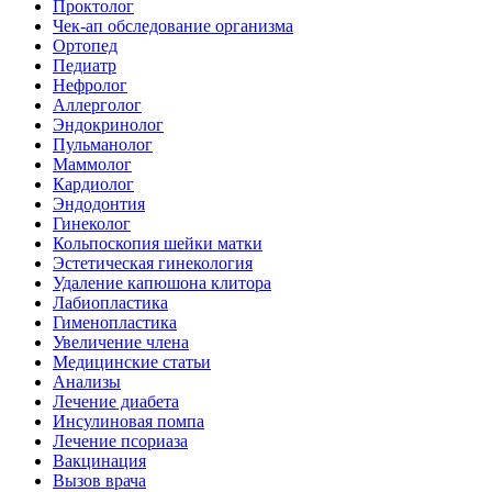
Проктолог
Чек-ап обследование организма
Ортопед
Педиатр
Нефролог
Аллерголог
Эндокринолог
Пульманолог
Маммолог
Кардиолог
Эндодонтия
Гинеколог
Кольпоскопия шейки матки
Эстетическая гинекология
Удаление капюшона клитора
Лабиопластика
Гименопластика
Увеличение члена
Медицинские статьи
Анализы
Лечение диабета
Инсулиновая помпа
Лечение псориаза
Вакцинация
Вызов врача