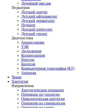
Лечебный массаж
Педиатрия
Детский хирург
Детский офтальмолог
Детский дерматолог
Педиатр
Детский алерголог
Детский уролог
Диагностика
Анализ крови
УЗИ
Эндоскопия
Колоноскопия
Рентген
Биопсия
Компьютерная томография (КТ)
Анализы
Чекап
Хирургия
Направления
Хирургические операции
Операции по урологии
Онкологическая хирургия
Операции по гинекологии
Операции на глазах