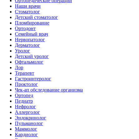
Ортопедические операции
Наши врачи
Стоматолог
Детский стоматолог
Пломбирование
Ортодонт
Семейный врач
Нервопатолог
Дерматолог
Уролог
Детский уролог
Офтальмолог
Лор
Терапевт
Гастроинтеролог
Проктолог
Чек-ап обследование организма
Ортопед
Педиатр
Нефролог
Аллерголог
Эндокринолог
Пульманолог
Маммолог
Кардиолог