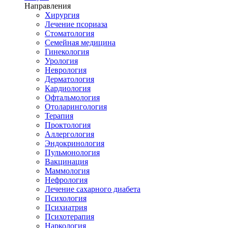
Направления
Хирургия
Лечение псориаза
Стоматология
Семейная медицина
Гинекология
Урология
Неврология
Дерматология
Кардиология
Офтальмология
Отоларингология
Терапия
Проктология
Аллергология
Эндокринология
Пульмонология
Вакцинация
Маммология
Нефрология
Лечение сахарного диабета
Психология
Психиатрия
Психотерапия
Наркология