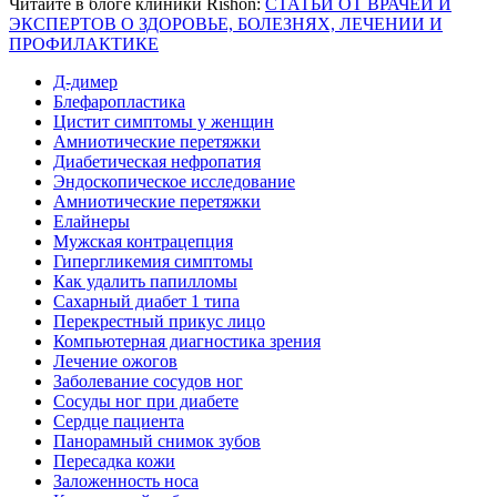
Читайте в блоге клиники Rishon:
СТАТЬИ ОТ ВРАЧЕЙ И
ЭКСПЕРТОВ О ЗДОРОВЬЕ, БОЛЕЗНЯХ, ЛЕЧЕНИИ И
ПРОФИЛАКТИКЕ
Д-димер
Блефаропластика
Цистит симптомы у женщин
Амниотические перетяжки
Диабетическая нефропатия
Эндоскопическое исследование
Амниотические перетяжки
Елайнеры
Мужская контрацепция
Гипергликемия симптомы
Как удалить папилломы
Сахарный диабет 1 типа
Перекрестный прикус лицо
Компьютерная диагностика зрения
Лечение ожогов
Заболевание сосудов ног
Сосуды ног при диабете
Сердце пациента
Панорамный снимок зубов
Пересадка кожи
Заложенность носа