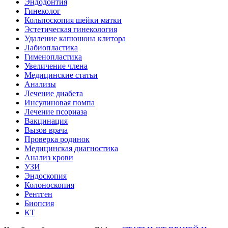
Эндодонтия
Гинеколог
Кольпоскопия шейки матки
Эстетическая гинекология
Удаление капюшона клитора
Лабиопластика
Гименопластика
Увеличение члена
Медицинские статьи
Анализы
Лечение диабета
Инсулиновая помпа
Лечение псориаза
Вакцинация
Вызов врача
Проверка родинок
Медицинская диагностика
Анализ крови
УЗИ
Эндоскопия
Колоноскопия
Рентген
Биопсия
КТ