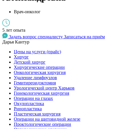
Врач-онколог
5 лет опыта
Задать вопрос специалисту
Записаться на приём
Дарья Кантур
Цены на услуги (прайс)
Хирург
Детский хирург
Хирургические операции
Онкологическая хирургия
Удаление лимфоузлов
Гемитиреоидэктомия
Урологический центр Харьков
Гинекологическая хирургия
Операции на глазах
Окулопластика
Ринопластика
Пластическая хирургия
Операции на щитовидной железе
Проктологические операции