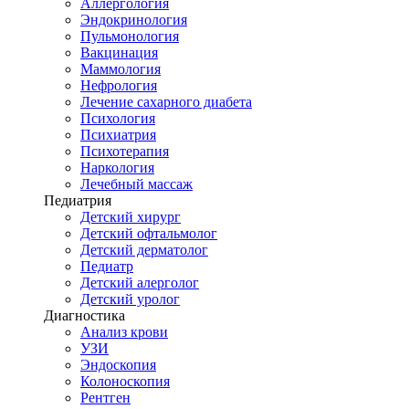
Аллергология
Эндокринология
Пульмонология
Вакцинация
Маммология
Нефрология
Лечение сахарного диабета
Психология
Психиатрия
Психотерапия
Наркология
Лечебный массаж
Педиатрия
Детский хирург
Детский офтальмолог
Детский дерматолог
Педиатр
Детский алерголог
Детский уролог
Диагностика
Анализ крови
УЗИ
Эндоскопия
Колоноскопия
Рентген